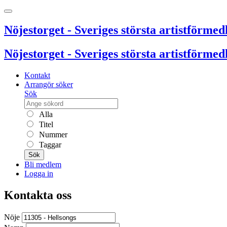
Nöjestorget - Sveriges största artistförmedl
Nöjestorget - Sveriges största artistförmedl
Kontakt
Arrangör söker
Sök
Alla
Titel
Nummer
Taggar
Sök
Bli medlem
Logga in
Kontakta oss
Nöje