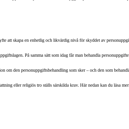
e att skapa en enhetlig och likvärdig nivå för skyddet av personuppgifte
pgiftslagen. På samma sätt som idag får man behandla personuppgifter m
mation om den personuppgiftsbehandling som sker – och den som behandlar 
attning eller religiös tro ställs särskilda krav. Här nedan kan du läsa 