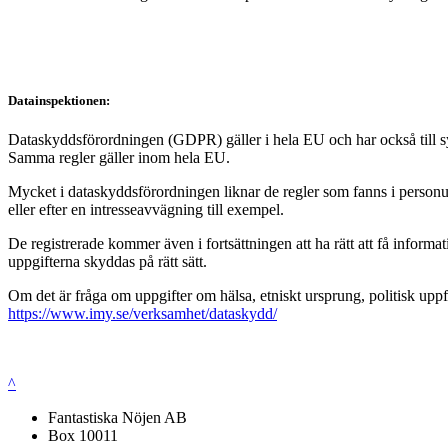
Datainspektionen:
Dataskyddsförordningen (GDPR) gäller i hela EU och har också till syft
Samma regler gäller inom hela EU.
Mycket i dataskyddsförordningen liknar de regler som fanns i personup
eller efter en intresseavvägning till exempel.
De registrerade kommer även i fortsättningen att ha rätt att få infor
uppgifterna skyddas på rätt sätt.
Om det är fråga om uppgifter om hälsa, etniskt ursprung, politisk uppf
https://www.imy.se/verksamhet/dataskydd/
^
Fantastiska Nöjen AB
Box 10011