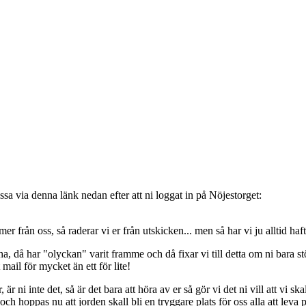
sa via denna länk nedan efter att ni loggat in på Nöjestorget:
oss, så raderar vi er från utskicken... men så har vi ju alltid haft de
, då har "olyckan" varit framme och då fixar vi till detta om ni bara stöt
t mail för mycket än ett för lite!
ni inte det, så är det bara att höra av er så gör vi det ni vill att vi ska
 hoppas nu att jorden skall bli en tryggare plats för oss alla att leva 