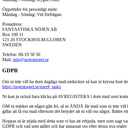
Öppettider för personligt möte:
Måndag - Söndag: Vid förfrågan.
Postadress:
FANTASTISKA NÖJEN AB
Box 100 11
121 26 STOCKHOLM-GLOBEN
SWEDEN
Telefon: 08-19 50 50
Mail:
info@nojestorget.se
GDPR
Om ni inte vill ha dom dagliga mail-utskicken så kan ni kryssa bort des
https://nojestorget.se/user#_tasks
Ni kan ju också bara klicka på AVREGISTERA i dom mail som kommer från 
OM ni märker att något gått fel, så ni ÄNDÅ får mail som ni inte vill ha
gillar att få era mail eftersom det betyder att ni vill oss något. Bättre et
Hoppas ni är nöjda med detta som vi har att erbjuda, men som sagt var, är 
GDPR och vad som gäller och har anpassat oss efter dessa nya regler och