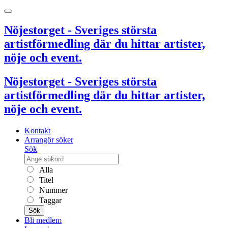
Nöjestorget - Sveriges största
artistförmedling där du hittar artister,
nöje och event.
Nöjestorget - Sveriges största
artistförmedling där du hittar artister,
nöje och event.
Kontakt
Arrangör söker
Sök
Alla
Titel
Nummer
Taggar
Sök
Bli medlem