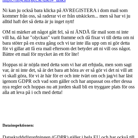
Ni kan ju också bara klicka på AVREGISTERA i dom mail som
kommer från oss, så raderar vi er från utskicken... men så har vi ju
alltid haft det så detta är ju inget nytt!
OM ni märker att något gått fel, så ni ÄNDÅ får mail som ni inte
vill ha, då har "olyckan" varit framme och då fixar vi till detta om ni
bara stöter på en extra gång och vi tar inte illa upp om ni gör detta
för vi gillar att få era mail eftersom det betyder att ni vill oss något.
Bättre ett mail för mycket än ett för lite!
Hoppas ni är nöjda med detta som vi har att erbjuda, men som sagt
var, är ni inte det, så är det bara att höra av er så gör vi det ni vill att
vi skall göra, för vi är här för er och inte tvärt om och jag/vi har läst
igenom GDPR och vad som gäller och har anpassat oss efter dessa
nya regler och hoppas nu att jorden skall bli en tryggare plats för oss
alla att leva på i och med detta!
Datainspektionen:
Dataskyddsförordningen (GDPR) gäller i hela EU och har också till