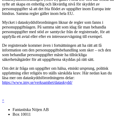
syfte att skapa en enhetlig och likvärdig nivå för skyddet av
personuppgifter så att det fria flödet av uppgifter inom Europa inte
hindras. Samma regler gäller inom hela EU.
Mycket i dataskyddsförordningen liknar de regler som fanns i
personuppgiftslagen. På samma sätt som idag får man behandla
personuppgifter med stöd av samtycke från de registrerade, för att
uppfylla ett avtal eller efter en intresseavvägning till exempel.
De registrerade kommer även i fortsättningen att ha rätt att få
information om den personuppgiftsbehandling som sker – och den
som behandlar personuppgifter måste ha tillräckliga
säkerhetsåtgärder för att uppgifterna skyddas på rätt sätt.
Om det är fråga om uppgifter om hälsa, etniskt ursprung, politisk
uppfattning eller religiös tro ställs särskilda krav. Här nedan kan du
läsa mer om dataskyddsförordningens delar:
https://www.imy.se/verksamhet/dataskydd/
^
Fantastiska Nöjen AB
Box 10011