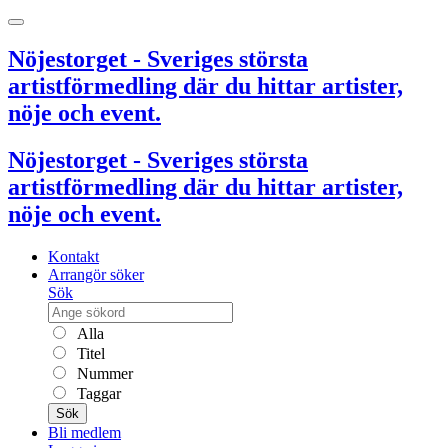
Nöjestorget - Sveriges största
artistförmedling där du hittar artister,
nöje och event.
Nöjestorget - Sveriges största
artistförmedling där du hittar artister,
nöje och event.
Kontakt
Arrangör söker
Sök
Alla
Titel
Nummer
Taggar
Sök
Bli medlem