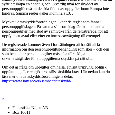
syfte att skapa en enhetlig och likvärdig nivå för skyddet av
personuppgifter så att det fria flödet av uppgifter inom Europa inte
hindras. Samma regler gäller inom hela EU.
Mycket i dataskyddsförordningen liknar de regler som fanns i
personuppgiftslagen. På samma sätt som idag får man behandla
personuppgifter med stöd av samtycke från de registrerade, för att
uppfylla ett avtal eller efter en intresseavvägning till exempel.
De registrerade kommer även i fortsättningen att ha rätt att få
information om den personuppgiftsbehandling som sker – och den
som behandlar personuppgifter måste ha tillräckliga
säkerhetsåtgärder för att uppgifterna skyddas på rätt sätt.
Om det är fråga om uppgifter om hälsa, etniskt ursprung, politisk
uppfattning eller religiös tro ställs särskilda krav. Här nedan kan du
läsa mer om dataskyddsförordningens delar:
https://www.imy.se/verksamhet/dataskydd/
^
Fantastiska Nöjen AB
Box 10011