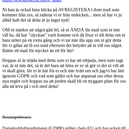
Ni kan ju också bara klicka på AVREGISTERA i dom mail som
kommer från oss, så raderar vi er från utskicken... men så har vi ju
alltid haft det så detta är ju inget nytt!
OM ni märker att något gått fel, så ni ÄNDÅ får mail som ni inte
vill ha, då har "olyckan" varit framme och då fixar vi till detta om ni
bara stöter på en extra gång och vi tar inte illa upp om ni gör detta
för vi gillar att få era mail eftersom det betyder att ni vill oss något.
Bättre ett mail för mycket än ett för lite!
Hoppas ni är nöjda med detta som vi har att erbjuda, men som sagt
var, är ni inte det, så är det bara att höra av er så gör vi det ni vill att
vi skall göra, för vi är här för er och inte tvärt om och jag/vi har läst
igenom GDPR och vad som gäller och har anpassat oss efter dessa
nya regler och hoppas nu att jorden skall bli en tryggare plats för oss
alla att leva på i och med detta!
Datainspektionen:
Dataskyddsförordningen (GDPR) gäller i hela EU och har också till