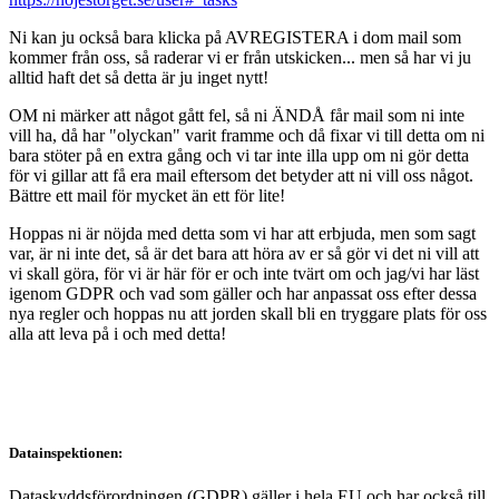
Ni kan ju också bara klicka på AVREGISTERA i dom mail som
kommer från oss, så raderar vi er från utskicken... men så har vi ju
alltid haft det så detta är ju inget nytt!
OM ni märker att något gått fel, så ni ÄNDÅ får mail som ni inte
vill ha, då har "olyckan" varit framme och då fixar vi till detta om ni
bara stöter på en extra gång och vi tar inte illa upp om ni gör detta
för vi gillar att få era mail eftersom det betyder att ni vill oss något.
Bättre ett mail för mycket än ett för lite!
Hoppas ni är nöjda med detta som vi har att erbjuda, men som sagt
var, är ni inte det, så är det bara att höra av er så gör vi det ni vill att
vi skall göra, för vi är här för er och inte tvärt om och jag/vi har läst
igenom GDPR och vad som gäller och har anpassat oss efter dessa
nya regler och hoppas nu att jorden skall bli en tryggare plats för oss
alla att leva på i och med detta!
Datainspektionen:
Dataskyddsförordningen (GDPR) gäller i hela EU och har också till