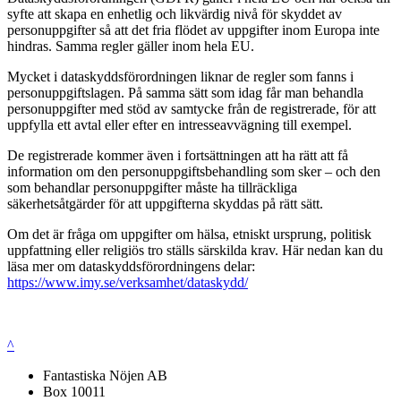
syfte att skapa en enhetlig och likvärdig nivå för skyddet av
personuppgifter så att det fria flödet av uppgifter inom Europa inte
hindras. Samma regler gäller inom hela EU.
Mycket i dataskyddsförordningen liknar de regler som fanns i
personuppgiftslagen. På samma sätt som idag får man behandla
personuppgifter med stöd av samtycke från de registrerade, för att
uppfylla ett avtal eller efter en intresseavvägning till exempel.
De registrerade kommer även i fortsättningen att ha rätt att få
information om den personuppgiftsbehandling som sker – och den
som behandlar personuppgifter måste ha tillräckliga
säkerhetsåtgärder för att uppgifterna skyddas på rätt sätt.
Om det är fråga om uppgifter om hälsa, etniskt ursprung, politisk
uppfattning eller religiös tro ställs särskilda krav. Här nedan kan du
läsa mer om dataskyddsförordningens delar:
https://www.imy.se/verksamhet/dataskydd/
^
Fantastiska Nöjen AB
Box 10011