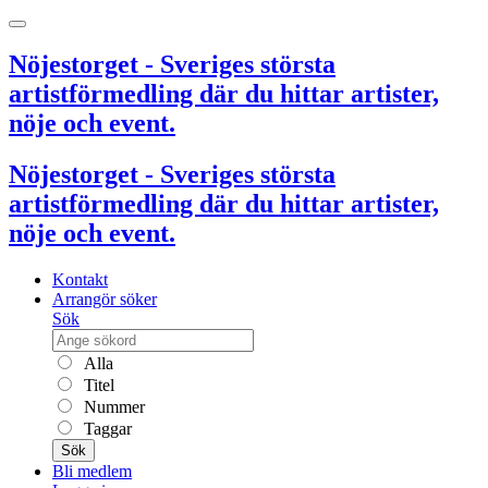
Nöjestorget - Sveriges största
artistförmedling där du hittar artister,
nöje och event.
Nöjestorget - Sveriges största
artistförmedling där du hittar artister,
nöje och event.
Kontakt
Arrangör söker
Sök
Alla
Titel
Nummer
Taggar
Sök
Bli medlem