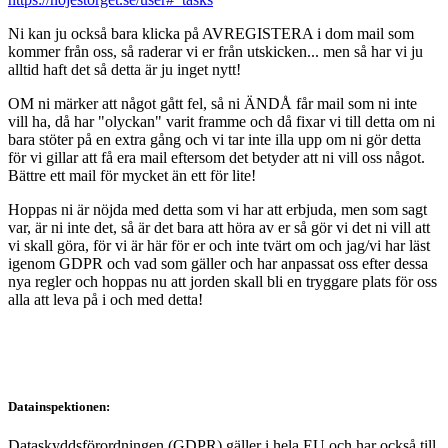
Ni kan ju också bara klicka på AVREGISTERA i dom mail som
kommer från oss, så raderar vi er från utskicken... men så har vi ju
alltid haft det så detta är ju inget nytt!
OM ni märker att något gått fel, så ni ÄNDÅ får mail som ni inte
vill ha, då har "olyckan" varit framme och då fixar vi till detta om ni
bara stöter på en extra gång och vi tar inte illa upp om ni gör detta
för vi gillar att få era mail eftersom det betyder att ni vill oss något.
Bättre ett mail för mycket än ett för lite!
Hoppas ni är nöjda med detta som vi har att erbjuda, men som sagt
var, är ni inte det, så är det bara att höra av er så gör vi det ni vill att
vi skall göra, för vi är här för er och inte tvärt om och jag/vi har läst
igenom GDPR och vad som gäller och har anpassat oss efter dessa
nya regler och hoppas nu att jorden skall bli en tryggare plats för oss
alla att leva på i och med detta!
Datainspektionen:
Dataskyddsförordningen (GDPR) gäller i hela EU och har också till