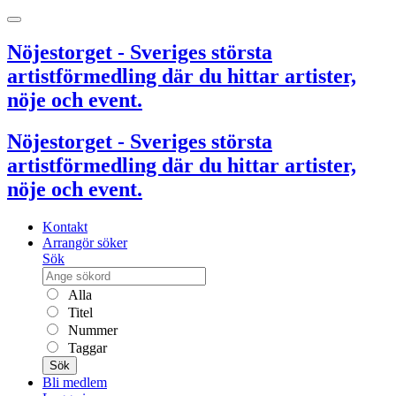
Nöjestorget - Sveriges största
artistförmedling där du hittar artister,
nöje och event.
Nöjestorget - Sveriges största
artistförmedling där du hittar artister,
nöje och event.
Kontakt
Arrangör söker
Sök
Alla
Titel
Nummer
Taggar
Sök
Bli medlem