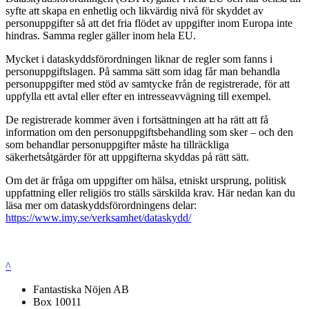
syfte att skapa en enhetlig och likvärdig nivå för skyddet av
personuppgifter så att det fria flödet av uppgifter inom Europa inte
hindras. Samma regler gäller inom hela EU.
Mycket i dataskyddsförordningen liknar de regler som fanns i
personuppgiftslagen. På samma sätt som idag får man behandla
personuppgifter med stöd av samtycke från de registrerade, för att
uppfylla ett avtal eller efter en intresseavvägning till exempel.
De registrerade kommer även i fortsättningen att ha rätt att få
information om den personuppgiftsbehandling som sker – och den
som behandlar personuppgifter måste ha tillräckliga
säkerhetsåtgärder för att uppgifterna skyddas på rätt sätt.
Om det är fråga om uppgifter om hälsa, etniskt ursprung, politisk
uppfattning eller religiös tro ställs särskilda krav. Här nedan kan du
läsa mer om dataskyddsförordningens delar:
https://www.imy.se/verksamhet/dataskydd/
^
Fantastiska Nöjen AB
Box 10011