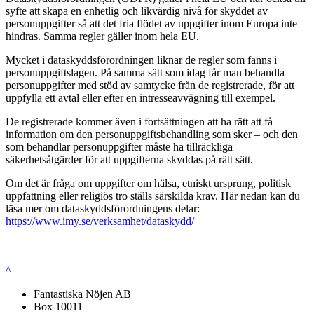
syfte att skapa en enhetlig och likvärdig nivå för skyddet av
personuppgifter så att det fria flödet av uppgifter inom Europa inte
hindras. Samma regler gäller inom hela EU.
Mycket i dataskyddsförordningen liknar de regler som fanns i
personuppgiftslagen. På samma sätt som idag får man behandla
personuppgifter med stöd av samtycke från de registrerade, för att
uppfylla ett avtal eller efter en intresseavvägning till exempel.
De registrerade kommer även i fortsättningen att ha rätt att få
information om den personuppgiftsbehandling som sker – och den
som behandlar personuppgifter måste ha tillräckliga
säkerhetsåtgärder för att uppgifterna skyddas på rätt sätt.
Om det är fråga om uppgifter om hälsa, etniskt ursprung, politisk
uppfattning eller religiös tro ställs särskilda krav. Här nedan kan du
läsa mer om dataskyddsförordningens delar:
https://www.imy.se/verksamhet/dataskydd/
^
Fantastiska Nöjen AB
Box 10011