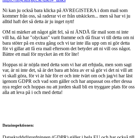
Ni kan ju också bara klicka på AVREGISTERA i dom mail som
kommer från oss, så raderar vi er från utskicken... men så har vi ju
alltid haft det så detta är ju inget nytt!
OM ni märker att något gått fel, så ni ÄNDÅ får mail som ni inte
vill ha, då har "olyckan" varit framme och då fixar vi till detta om ni
bara stöter på en extra gång och vi tar inte illa upp om ni gör detta
för vi gillar att få era mail eftersom det betyder att ni vill oss något.
Bättre ett mail för mycket än ett för lite!
Hoppas ni är nöjda med detta som vi har att erbjuda, men som sagt
var, är ni inte det, så är det bara att höra av er så gör vi det ni vill att
vi skall göra, för vi är här för er och inte tvärt om och jag/vi har läst
igenom GDPR och vad som gäller och har anpassat oss efter dessa
nya regler och hoppas nu att jorden skall bli en tryggare plats för oss
alla att leva på i och med detta!
Datainspektionen:
Dataskyddsförordningen (GDPR) gäller i hela EU och har också till