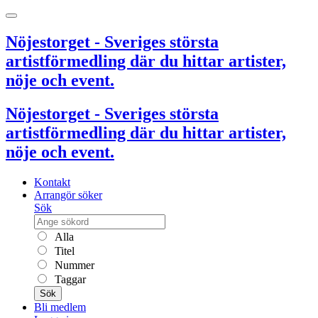
Nöjestorget - Sveriges största
artistförmedling där du hittar artister,
nöje och event.
Nöjestorget - Sveriges största
artistförmedling där du hittar artister,
nöje och event.
Kontakt
Arrangör söker
Sök
Alla
Titel
Nummer
Taggar
Sök
Bli medlem