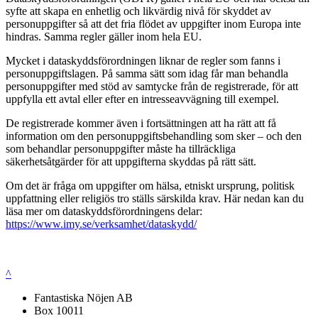
syfte att skapa en enhetlig och likvärdig nivå för skyddet av
personuppgifter så att det fria flödet av uppgifter inom Europa inte
hindras. Samma regler gäller inom hela EU.
Mycket i dataskyddsförordningen liknar de regler som fanns i
personuppgiftslagen. På samma sätt som idag får man behandla
personuppgifter med stöd av samtycke från de registrerade, för att
uppfylla ett avtal eller efter en intresseavvägning till exempel.
De registrerade kommer även i fortsättningen att ha rätt att få
information om den personuppgiftsbehandling som sker – och den
som behandlar personuppgifter måste ha tillräckliga
säkerhetsåtgärder för att uppgifterna skyddas på rätt sätt.
Om det är fråga om uppgifter om hälsa, etniskt ursprung, politisk
uppfattning eller religiös tro ställs särskilda krav. Här nedan kan du
läsa mer om dataskyddsförordningens delar:
https://www.imy.se/verksamhet/dataskydd/
^
Fantastiska Nöjen AB
Box 10011