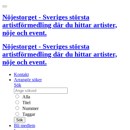
Nöjestorget - Sveriges största
artistförmedling där du hittar artister,
nöje och event.
Nöjestorget - Sveriges största
artistförmedling där du hittar artister,
nöje och event.
Kontakt
Arrangör söker
Sök
Alla
Titel
Nummer
Taggar
Sök
Bli medlem