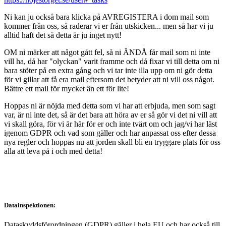
Ni kan ju också bara klicka på AVREGISTERA i dom mail som
kommer från oss, så raderar vi er från utskicken... men så har vi ju
alltid haft det så detta är ju inget nytt!
OM ni märker att något gått fel, så ni ÄNDÅ får mail som ni inte
vill ha, då har "olyckan" varit framme och då fixar vi till detta om ni
bara stöter på en extra gång och vi tar inte illa upp om ni gör detta
för vi gillar att få era mail eftersom det betyder att ni vill oss något.
Bättre ett mail för mycket än ett för lite!
Hoppas ni är nöjda med detta som vi har att erbjuda, men som sagt
var, är ni inte det, så är det bara att höra av er så gör vi det ni vill att
vi skall göra, för vi är här för er och inte tvärt om och jag/vi har läst
igenom GDPR och vad som gäller och har anpassat oss efter dessa
nya regler och hoppas nu att jorden skall bli en tryggare plats för oss
alla att leva på i och med detta!
Datainspektionen:
Dataskyddsförordningen (GDPR) gäller i hela EU och har också till