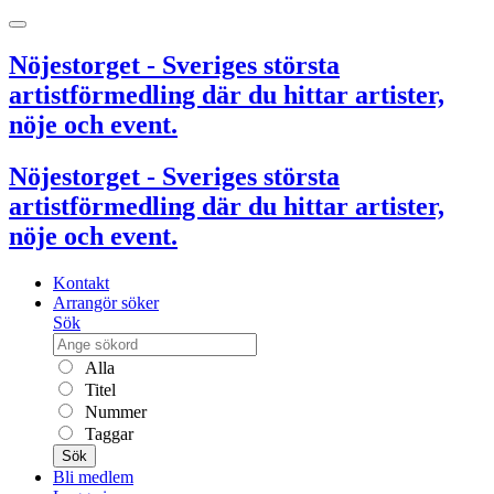
Nöjestorget - Sveriges största
artistförmedling där du hittar artister,
nöje och event.
Nöjestorget - Sveriges största
artistförmedling där du hittar artister,
nöje och event.
Kontakt
Arrangör söker
Sök
Alla
Titel
Nummer
Taggar
Sök
Bli medlem