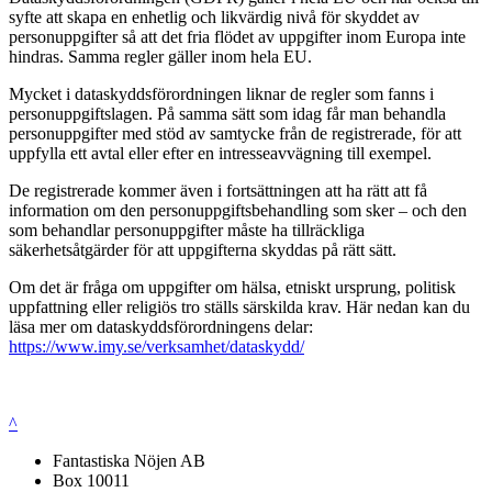
syfte att skapa en enhetlig och likvärdig nivå för skyddet av
personuppgifter så att det fria flödet av uppgifter inom Europa inte
hindras. Samma regler gäller inom hela EU.
Mycket i dataskyddsförordningen liknar de regler som fanns i
personuppgiftslagen. På samma sätt som idag får man behandla
personuppgifter med stöd av samtycke från de registrerade, för att
uppfylla ett avtal eller efter en intresseavvägning till exempel.
De registrerade kommer även i fortsättningen att ha rätt att få
information om den personuppgiftsbehandling som sker – och den
som behandlar personuppgifter måste ha tillräckliga
säkerhetsåtgärder för att uppgifterna skyddas på rätt sätt.
Om det är fråga om uppgifter om hälsa, etniskt ursprung, politisk
uppfattning eller religiös tro ställs särskilda krav. Här nedan kan du
läsa mer om dataskyddsförordningens delar:
https://www.imy.se/verksamhet/dataskydd/
^
Fantastiska Nöjen AB
Box 10011