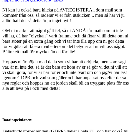
Ni kan ju också bara klicka på AVREGISTERA i dom mail som
kommer från oss, så raderar vi er från utskicken... men så har vi ju
alltid haft det så detta är ju inget nytt!
OM ni märker att något gått fel, så ni ÄNDÅ får mail som ni inte
vill ha, då har "olyckan" varit framme och då fixar vi till detta om ni
bara stöter på en extra gång och vi tar inte illa upp om ni gör detta
för vi gillar att få era mail eftersom det betyder att ni vill oss något.
Bättre ett mail för mycket än ett för lite!
Hoppas ni är nöjda med detta som vi har att erbjuda, men som sagt
var, är ni inte det, så är det bara att höra av er så gör vi det ni vill att
vi skall göra, för vi är här för er och inte tvärt om och jag/vi har läst
igenom GDPR och vad som gäller och har anpassat oss efter dessa
nya regler och hoppas nu att jorden skall bli en tryggare plats för oss
alla att leva på i och med detta!
Datainspektionen:
Dataskyddsförordningen (GDPR) gäller i hela EU och har också till