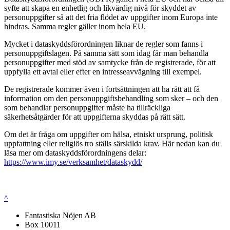
syfte att skapa en enhetlig och likvärdig nivå för skyddet av
personuppgifter så att det fria flödet av uppgifter inom Europa inte
hindras. Samma regler gäller inom hela EU.
Mycket i dataskyddsförordningen liknar de regler som fanns i
personuppgiftslagen. På samma sätt som idag får man behandla
personuppgifter med stöd av samtycke från de registrerade, för att
uppfylla ett avtal eller efter en intresseavvägning till exempel.
De registrerade kommer även i fortsättningen att ha rätt att få
information om den personuppgiftsbehandling som sker – och den
som behandlar personuppgifter måste ha tillräckliga
säkerhetsåtgärder för att uppgifterna skyddas på rätt sätt.
Om det är fråga om uppgifter om hälsa, etniskt ursprung, politisk
uppfattning eller religiös tro ställs särskilda krav. Här nedan kan du
läsa mer om dataskyddsförordningens delar:
https://www.imy.se/verksamhet/dataskydd/
^
Fantastiska Nöjen AB
Box 10011