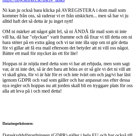
Ni kan ju också bara klicka på AVREGISTERA i dom mail som
kommer från oss, så raderar vi er från utskicken... men så har vi ju
alltid haft det så detta är ju inget nytt!
OM ni märker att något gått fel, så ni ÄNDÅ får mail som ni inte
vill ha, då har "olyckan" varit framme och då fixar vi till detta om ni
bara stöter på en extra gång och vi tar inte illa upp om ni gör detta
för vi gillar att få era mail eftersom det betyder att ni vill oss något.
Bättre ett mail för mycket än ett för lite!
Hoppas ni är nöjda med detta som vi har att erbjuda, men som sagt
var, är ni inte det, så är det bara att höra av er så gör vi det ni vill att
vi skall göra, för vi är här för er och inte tvärt om och jag/vi har läst
igenom GDPR och vad som gäller och har anpassat oss efter dessa
nya regler och hoppas nu att jorden skall bli en tryggare plats för oss
alla att leva på i och med detta!
Datainspektionen:
Dataskyddsförordningen (GDPR) gäller i hela EU och har också till