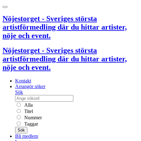
Nöjestorget - Sveriges största
artistförmedling där du hittar artister,
nöje och event.
Nöjestorget - Sveriges största
artistförmedling där du hittar artister,
nöje och event.
Kontakt
Arrangör söker
Sök
Alla
Titel
Nummer
Taggar
Sök
Bli medlem