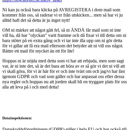
Ni kan ju också bara klicka på AVREGISTERA i dom mail som
kommer från oss, så raderar vi er från utskicken... men så har vi ju
alltid haft det så detta är ju inget nytt!
OM ni märker att något gått fel, så ni ÄNDÅ får mail som ni inte
vill ha, då har "olyckan" varit framme och då fixar vi till detta om ni
bara stöter på en extra gång och vi tar inte illa upp om ni gör detta
för vi gillar att få era mail eftersom det betyder att ni vill oss något.
Bättre ett mail för mycket än ett för lite!
Hoppas ni är nöjda med detta som vi har att erbjuda, men som sagt
var, är ni inte det, så är det bara att höra av er så gör vi det ni vill att
vi skall göra, för vi är här för er och inte tvärt om och jag/vi har läst
igenom GDPR och vad som gäller och har anpassat oss efter dessa
nya regler och hoppas nu att jorden skall bli en tryggare plats för oss
alla att leva på i och med detta!
Datainspektionen:
Dataskyddsförordningen (GDPR) gäller i hela EU och har också till