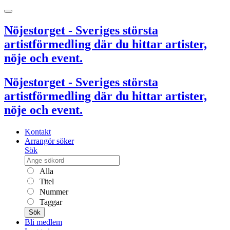
Nöjestorget - Sveriges största
artistförmedling där du hittar artister,
nöje och event.
Nöjestorget - Sveriges största
artistförmedling där du hittar artister,
nöje och event.
Kontakt
Arrangör söker
Sök
Alla
Titel
Nummer
Taggar
Sök
Bli medlem