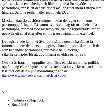
syfte att skapa en enhetlig och likvärdig nivå för skyddet av
personuppgifter så att det fria flödet av uppgifter inom Europa inte
hindras. Samma regler gäller inom hela EU.
Mycket i dataskyddsförordningen liknar de regler som fanns i
personuppgiftslagen. På samma sätt som idag får man behandla
personuppgifter med stöd av samtycke från de registrerade, för att
uppfylla ett avtal eller efter en intresseavvägning till exempel.
De registrerade kommer även i fortsättningen att ha rätt att få
information om den personuppgiftsbehandling som sker – och den
som behandlar personuppgifter måste ha tillräckliga
säkerhetsåtgärder för att uppgifterna skyddas på rätt sätt.
Om det är fråga om uppgifter om hälsa, etniskt ursprung, politisk
uppfattning eller religiös tro ställs särskilda krav. Här nedan kan du
läsa mer om dataskyddsförordningens delar:
https://www.imy.se/verksamhet/dataskydd/
^
Fantastiska Nöjen AB
Box 10011