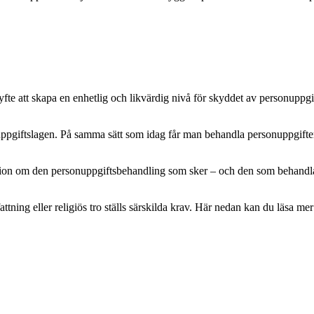
e att skapa en enhetlig och likvärdig nivå för skyddet av personuppgifte
pgiftslagen. På samma sätt som idag får man behandla personuppgifter m
mation om den personuppgiftsbehandling som sker – och den som behandlar 
attning eller religiös tro ställs särskilda krav. Här nedan kan du läsa 