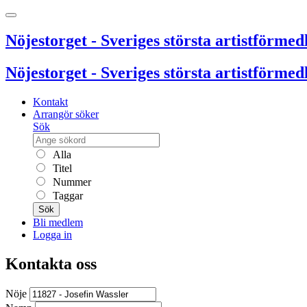
Nöjestorget - Sveriges största artistförmedl
Nöjestorget - Sveriges största artistförmedl
Kontakt
Arrangör söker
Sök
Alla
Titel
Nummer
Taggar
Sök
Bli medlem
Logga in
Kontakta oss
Nöje