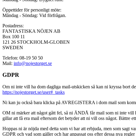
Öppettider för personligt möte:
Måndag - Söndag: Vid förfrågan.
Postadress:
FANTASTISKA NÖJEN AB
Box 100 11
121 26 STOCKHOLM-GLOBEN
SWEDEN
Telefon: 08-19 50 50
Mail:
info@nojestorget.se
GDPR
Om ni inte vill ha dom dagliga mail-utskicken så kan ni kryssa bort des
https://nojestorget.se/user#_tasks
Ni kan ju också bara klicka på AVREGISTERA i dom mail som kommer från 
OM ni märker att något gått fel, så ni ÄNDÅ får mail som ni inte vill ha
gillar att få era mail eftersom det betyder att ni vill oss något. Bättre et
Hoppas ni är nöjda med detta som vi har att erbjuda, men som sagt var, är 
GDPR och vad som gäller och har anpassat oss efter dessa nya regler och