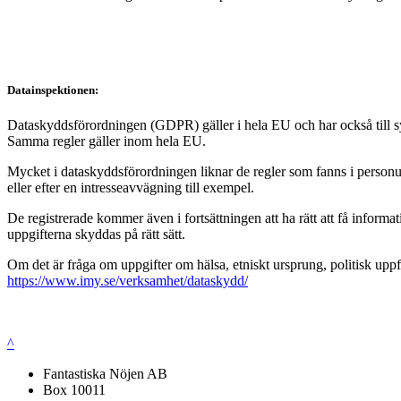
Datainspektionen:
Dataskyddsförordningen (GDPR) gäller i hela EU och har också till syft
Samma regler gäller inom hela EU.
Mycket i dataskyddsförordningen liknar de regler som fanns i personup
eller efter en intresseavvägning till exempel.
De registrerade kommer även i fortsättningen att ha rätt att få infor
uppgifterna skyddas på rätt sätt.
Om det är fråga om uppgifter om hälsa, etniskt ursprung, politisk uppf
https://www.imy.se/verksamhet/dataskydd/
^
Fantastiska Nöjen AB
Box 10011