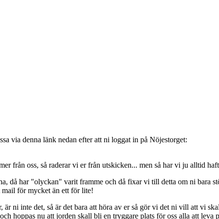
sa via denna länk nedan efter att ni loggat in på Nöjestorget:
oss, så raderar vi er från utskicken... men så har vi ju alltid haft de
, då har "olyckan" varit framme och då fixar vi till detta om ni bara stöt
t mail för mycket än ett för lite!
ni inte det, så är det bara att höra av er så gör vi det ni vill att vi ska
 hoppas nu att jorden skall bli en tryggare plats för oss alla att leva 