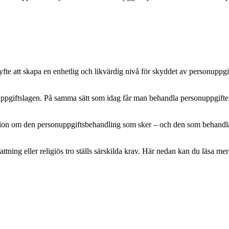
e att skapa en enhetlig och likvärdig nivå för skyddet av personuppgifte
pgiftslagen. På samma sätt som idag får man behandla personuppgifter m
mation om den personuppgiftsbehandling som sker – och den som behandlar 
attning eller religiös tro ställs särskilda krav. Här nedan kan du läsa 