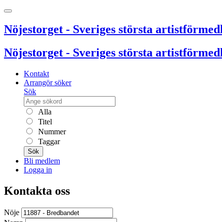
Nöjestorget - Sveriges största artistförmedl
Nöjestorget - Sveriges största artistförmedl
Kontakt
Arrangör söker
Sök
Alla
Titel
Nummer
Taggar
Sök
Bli medlem
Logga in
Kontakta oss
Nöje