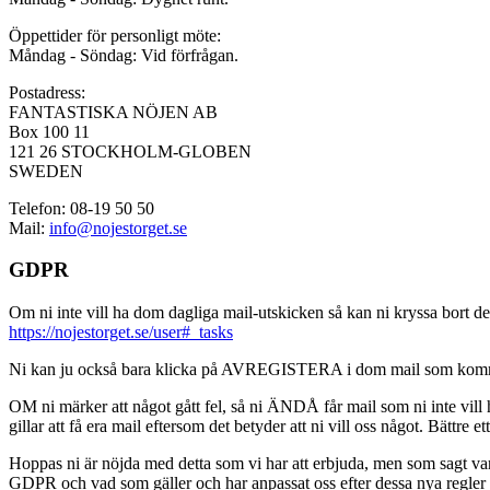
Öppettider för personligt möte:
Måndag - Söndag: Vid förfrågan.
Postadress:
FANTASTISKA NÖJEN AB
Box 100 11
121 26 STOCKHOLM-GLOBEN
SWEDEN
Telefon: 08-19 50 50
Mail:
info@nojestorget.se
GDPR
Om ni inte vill ha dom dagliga mail-utskicken så kan ni kryssa bort des
https://nojestorget.se/user#_tasks
Ni kan ju också bara klicka på AVREGISTERA i dom mail som kommer från 
OM ni märker att något gått fel, så ni ÄNDÅ får mail som ni inte vill ha
gillar att få era mail eftersom det betyder att ni vill oss något. Bättre et
Hoppas ni är nöjda med detta som vi har att erbjuda, men som sagt var, är 
GDPR och vad som gäller och har anpassat oss efter dessa nya regler och