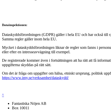
Datainspektionen:
Dataskyddsförordningen (GDPR) gäller i hela EU och har också till syft
Samma regler gäller inom hela EU.
Mycket i dataskyddsförordningen liknar de regler som fanns i personup
eller efter en intresseavvägning till exempel.
De registrerade kommer även i fortsättningen att ha rätt att få infor
uppgifterna skyddas på rätt sätt.
Om det är fråga om uppgifter om hälsa, etniskt ursprung, politisk uppf
https://www.imy.se/verksamhet/dataskydd/
^
Fantastiska Nöjen AB
Box 10011