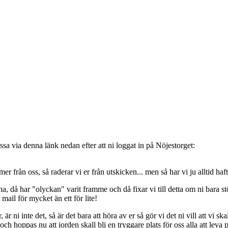
sa via denna länk nedan efter att ni loggat in på Nöjestorget:
oss, så raderar vi er från utskicken... men så har vi ju alltid haft de
, då har "olyckan" varit framme och då fixar vi till detta om ni bara stöt
t mail för mycket än ett för lite!
ni inte det, så är det bara att höra av er så gör vi det ni vill att vi ska
 hoppas nu att jorden skall bli en tryggare plats för oss alla att leva 