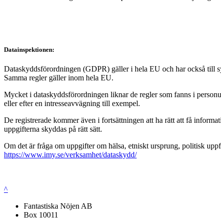
Datainspektionen:
Dataskyddsförordningen (GDPR) gäller i hela EU och har också till syft
Samma regler gäller inom hela EU.
Mycket i dataskyddsförordningen liknar de regler som fanns i personup
eller efter en intresseavvägning till exempel.
De registrerade kommer även i fortsättningen att ha rätt att få infor
uppgifterna skyddas på rätt sätt.
Om det är fråga om uppgifter om hälsa, etniskt ursprung, politisk uppf
https://www.imy.se/verksamhet/dataskydd/
^
Fantastiska Nöjen AB
Box 10011