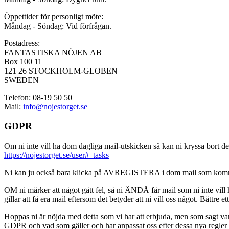
Öppettider för personligt möte:
Måndag - Söndag: Vid förfrågan.
Postadress:
FANTASTISKA NÖJEN AB
Box 100 11
121 26 STOCKHOLM-GLOBEN
SWEDEN
Telefon: 08-19 50 50
Mail:
info@nojestorget.se
GDPR
Om ni inte vill ha dom dagliga mail-utskicken så kan ni kryssa bort des
https://nojestorget.se/user#_tasks
Ni kan ju också bara klicka på AVREGISTERA i dom mail som kommer från 
OM ni märker att något gått fel, så ni ÄNDÅ får mail som ni inte vill ha
gillar att få era mail eftersom det betyder att ni vill oss något. Bättre et
Hoppas ni är nöjda med detta som vi har att erbjuda, men som sagt var, är 
GDPR och vad som gäller och har anpassat oss efter dessa nya regler och