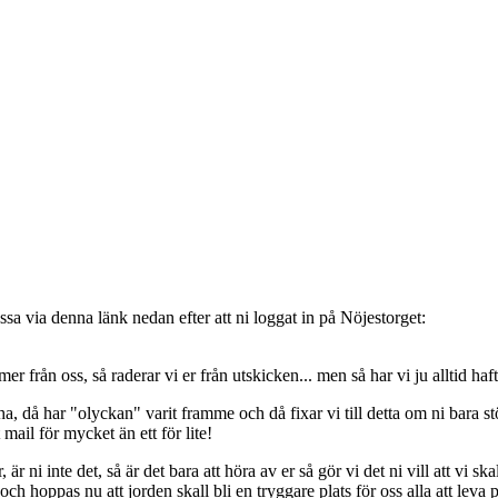
sa via denna länk nedan efter att ni loggat in på Nöjestorget:
oss, så raderar vi er från utskicken... men så har vi ju alltid haft de
, då har "olyckan" varit framme och då fixar vi till detta om ni bara stöt
t mail för mycket än ett för lite!
ni inte det, så är det bara att höra av er så gör vi det ni vill att vi ska
 hoppas nu att jorden skall bli en tryggare plats för oss alla att leva 