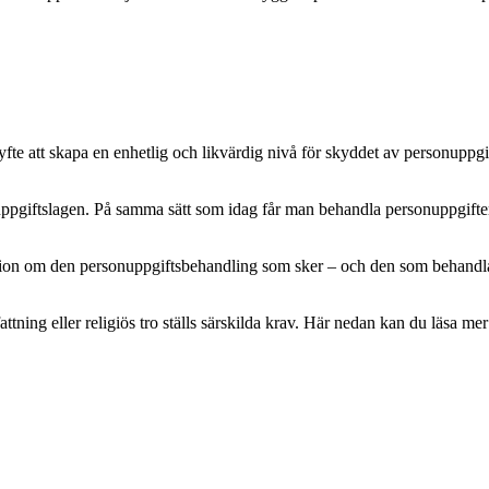
e att skapa en enhetlig och likvärdig nivå för skyddet av personuppgifte
pgiftslagen. På samma sätt som idag får man behandla personuppgifter m
mation om den personuppgiftsbehandling som sker – och den som behandlar 
attning eller religiös tro ställs särskilda krav. Här nedan kan du läsa 