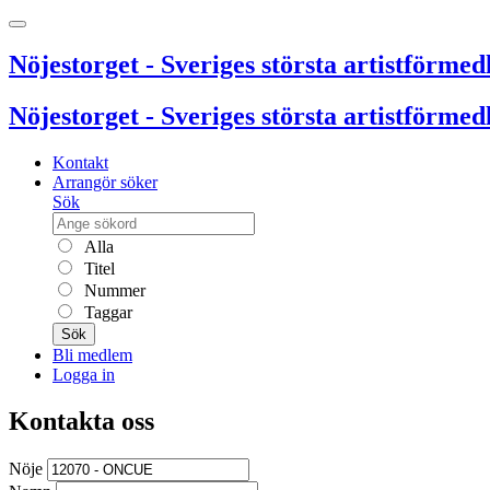
Nöjestorget - Sveriges största artistförmedl
Nöjestorget - Sveriges största artistförmedl
Kontakt
Arrangör söker
Sök
Alla
Titel
Nummer
Taggar
Sök
Bli medlem
Logga in
Kontakta oss
Nöje