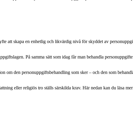
e att skapa en enhetlig och likvärdig nivå för skyddet av personuppgifte
pgiftslagen. På samma sätt som idag får man behandla personuppgifter m
mation om den personuppgiftsbehandling som sker – och den som behandlar 
attning eller religiös tro ställs särskilda krav. Här nedan kan du läsa 