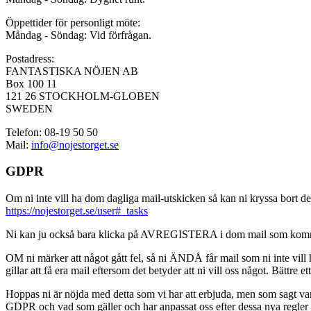
Öppettider för personligt möte:
Måndag - Söndag: Vid förfrågan.
Postadress:
FANTASTISKA NÖJEN AB
Box 100 11
121 26 STOCKHOLM-GLOBEN
SWEDEN
Telefon: 08-19 50 50
Mail:
info@nojestorget.se
GDPR
Om ni inte vill ha dom dagliga mail-utskicken så kan ni kryssa bort des
https://nojestorget.se/user#_tasks
Ni kan ju också bara klicka på AVREGISTERA i dom mail som kommer från 
OM ni märker att något gått fel, så ni ÄNDÅ får mail som ni inte vill ha
gillar att få era mail eftersom det betyder att ni vill oss något. Bättre et
Hoppas ni är nöjda med detta som vi har att erbjuda, men som sagt var, är 
GDPR och vad som gäller och har anpassat oss efter dessa nya regler och