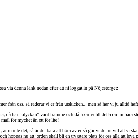
sa via denna länk nedan efter att ni loggat in på Nöjestorget:
oss, så raderar vi er från utskicken... men så har vi ju alltid haft de
, då har "olyckan" varit framme och då fixar vi till detta om ni bara stöt
t mail för mycket än ett för lite!
ni inte det, så är det bara att höra av er så gör vi det ni vill att vi ska
 hoppas nu att jorden skall bli en tryggare plats för oss alla att leva 