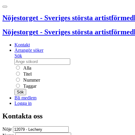
Nöjestorget - Sveriges största artistförmedl
Nöjestorget - Sveriges största artistförmedl
Kontakt
Arrangör söker
Sök
Alla
Titel
Nummer
Taggar
Sök
Bli medlem
Logga in
Kontakta oss
Nöje