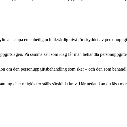
e att skapa en enhetlig och likvärdig nivå för skyddet av personuppgifte
pgiftslagen. På samma sätt som idag får man behandla personuppgifter m
mation om den personuppgiftsbehandling som sker – och den som behandlar 
attning eller religiös tro ställs särskilda krav. Här nedan kan du läsa 