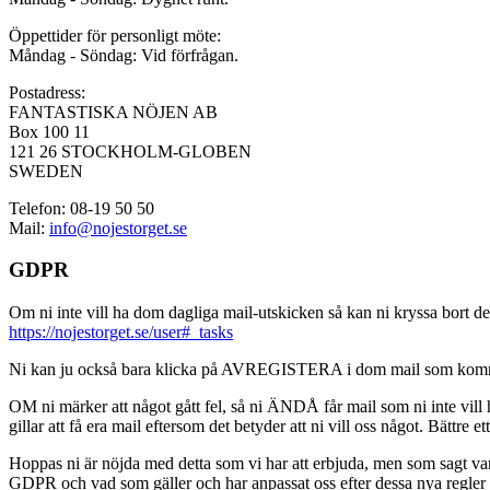
Öppettider för personligt möte:
Måndag - Söndag: Vid förfrågan.
Postadress:
FANTASTISKA NÖJEN AB
Box 100 11
121 26 STOCKHOLM-GLOBEN
SWEDEN
Telefon: 08-19 50 50
Mail:
info@nojestorget.se
GDPR
Om ni inte vill ha dom dagliga mail-utskicken så kan ni kryssa bort des
https://nojestorget.se/user#_tasks
Ni kan ju också bara klicka på AVREGISTERA i dom mail som kommer från 
OM ni märker att något gått fel, så ni ÄNDÅ får mail som ni inte vill ha
gillar att få era mail eftersom det betyder att ni vill oss något. Bättre et
Hoppas ni är nöjda med detta som vi har att erbjuda, men som sagt var, är 
GDPR och vad som gäller och har anpassat oss efter dessa nya regler och