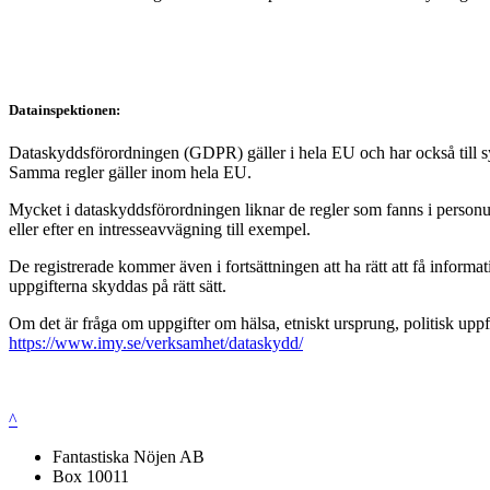
Datainspektionen:
Dataskyddsförordningen (GDPR) gäller i hela EU och har också till syft
Samma regler gäller inom hela EU.
Mycket i dataskyddsförordningen liknar de regler som fanns i personup
eller efter en intresseavvägning till exempel.
De registrerade kommer även i fortsättningen att ha rätt att få infor
uppgifterna skyddas på rätt sätt.
Om det är fråga om uppgifter om hälsa, etniskt ursprung, politisk uppf
https://www.imy.se/verksamhet/dataskydd/
^
Fantastiska Nöjen AB
Box 10011