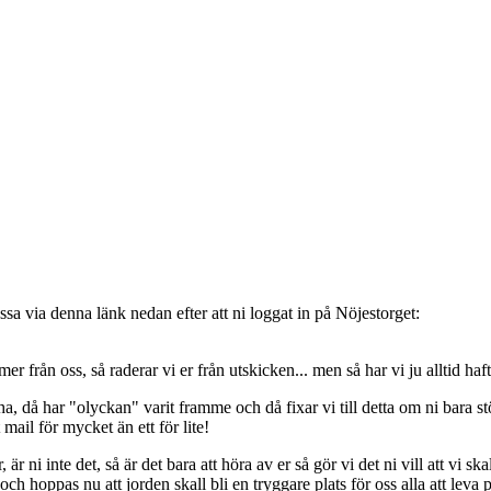
sa via denna länk nedan efter att ni loggat in på Nöjestorget:
oss, så raderar vi er från utskicken... men så har vi ju alltid haft de
, då har "olyckan" varit framme och då fixar vi till detta om ni bara stöt
t mail för mycket än ett för lite!
ni inte det, så är det bara att höra av er så gör vi det ni vill att vi ska
 hoppas nu att jorden skall bli en tryggare plats för oss alla att leva 