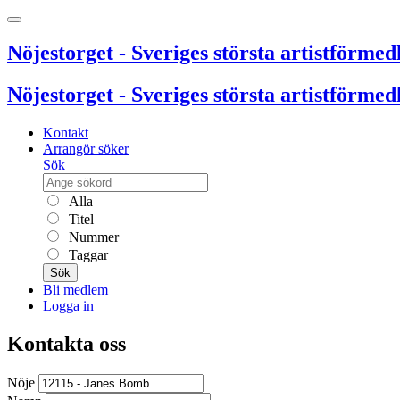
Nöjestorget - Sveriges största artistförmedl
Nöjestorget - Sveriges största artistförmedl
Kontakt
Arrangör söker
Sök
Alla
Titel
Nummer
Taggar
Sök
Bli medlem
Logga in
Kontakta oss
Nöje