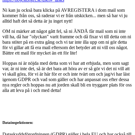
Ni kan ju också bara klicka på AVREGISTERA i dom mail som
kommer från oss, så raderar vi er från utskicken... men så har vi ju
alltid haft det så detta är ju inget nytt!
OM ni märker att något gått fel, så ni ÄNDÅ får mail som ni inte
vill ha, då har "olyckan" varit framme och då fixar vi till detta om ni
bara stöter på en extra gång och vi tar inte illa upp om ni gör detta
för vi gillar att få era mail eftersom det betyder att ni vill oss något.
Bättre ett mail för mycket än ett för lite!
Hoppas ni är nöjda med detta som vi har att erbjuda, men som sagt
var, är ni inte det, så är det bara att höra av er så gör vi det ni vill att
vi skall göra, för vi är här för er och inte tvärt om och jag/vi har läst
igenom GDPR och vad som gäller och har anpassat oss efter dessa
nya regler och hoppas nu att jorden skall bli en tryggare plats för oss
alla att leva på i och med detta!
Datainspektionen:
Dataskyddsförordningen (GDPR) gäller i hela EU och har också till