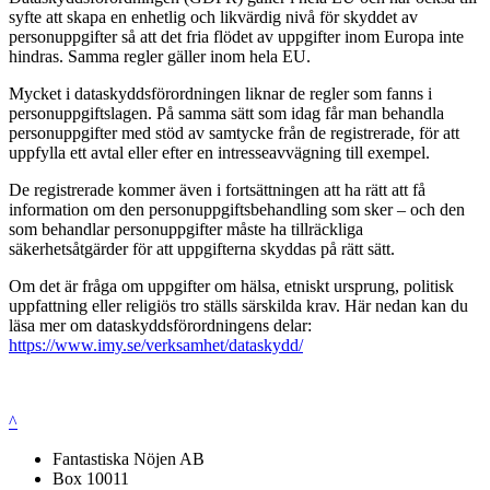
syfte att skapa en enhetlig och likvärdig nivå för skyddet av
personuppgifter så att det fria flödet av uppgifter inom Europa inte
hindras. Samma regler gäller inom hela EU.
Mycket i dataskyddsförordningen liknar de regler som fanns i
personuppgiftslagen. På samma sätt som idag får man behandla
personuppgifter med stöd av samtycke från de registrerade, för att
uppfylla ett avtal eller efter en intresseavvägning till exempel.
De registrerade kommer även i fortsättningen att ha rätt att få
information om den personuppgiftsbehandling som sker – och den
som behandlar personuppgifter måste ha tillräckliga
säkerhetsåtgärder för att uppgifterna skyddas på rätt sätt.
Om det är fråga om uppgifter om hälsa, etniskt ursprung, politisk
uppfattning eller religiös tro ställs särskilda krav. Här nedan kan du
läsa mer om dataskyddsförordningens delar:
https://www.imy.se/verksamhet/dataskydd/
^
Fantastiska Nöjen AB
Box 10011