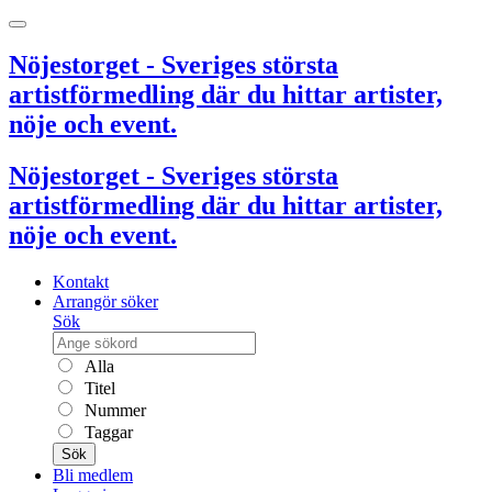
Nöjestorget - Sveriges största
artistförmedling där du hittar artister,
nöje och event.
Nöjestorget - Sveriges största
artistförmedling där du hittar artister,
nöje och event.
Kontakt
Arrangör söker
Sök
Alla
Titel
Nummer
Taggar
Sök
Bli medlem