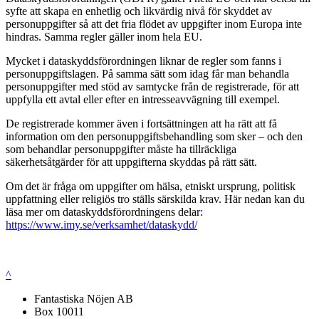
syfte att skapa en enhetlig och likvärdig nivå för skyddet av
personuppgifter så att det fria flödet av uppgifter inom Europa inte
hindras. Samma regler gäller inom hela EU.
Mycket i dataskyddsförordningen liknar de regler som fanns i
personuppgiftslagen. På samma sätt som idag får man behandla
personuppgifter med stöd av samtycke från de registrerade, för att
uppfylla ett avtal eller efter en intresseavvägning till exempel.
De registrerade kommer även i fortsättningen att ha rätt att få
information om den personuppgiftsbehandling som sker – och den
som behandlar personuppgifter måste ha tillräckliga
säkerhetsåtgärder för att uppgifterna skyddas på rätt sätt.
Om det är fråga om uppgifter om hälsa, etniskt ursprung, politisk
uppfattning eller religiös tro ställs särskilda krav. Här nedan kan du
läsa mer om dataskyddsförordningens delar:
https://www.imy.se/verksamhet/dataskydd/
^
Fantastiska Nöjen AB
Box 10011