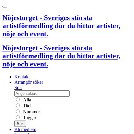
Nöjestorget - Sveriges största
artistförmedling där du hittar artister,
nöje och event.
Nöjestorget - Sveriges största
artistförmedling där du hittar artister,
nöje och event.
Kontakt
Arrangör söker
Sök
Alla
Titel
Nummer
Taggar
Sök
Bli medlem