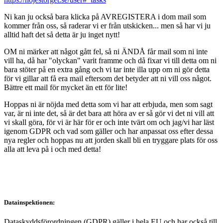
Ni kan ju också bara klicka på AVREGISTERA i dom mail som
kommer från oss, så raderar vi er från utskicken... men så har vi ju
alltid haft det så detta är ju inget nytt!
OM ni märker att något gått fel, så ni ÄNDÅ får mail som ni inte
vill ha, då har "olyckan" varit framme och då fixar vi till detta om ni
bara stöter på en extra gång och vi tar inte illa upp om ni gör detta
för vi gillar att få era mail eftersom det betyder att ni vill oss något.
Bättre ett mail för mycket än ett för lite!
Hoppas ni är nöjda med detta som vi har att erbjuda, men som sagt
var, är ni inte det, så är det bara att höra av er så gör vi det ni vill att
vi skall göra, för vi är här för er och inte tvärt om och jag/vi har läst
igenom GDPR och vad som gäller och har anpassat oss efter dessa
nya regler och hoppas nu att jorden skall bli en tryggare plats för oss
alla att leva på i och med detta!
Datainspektionen:
Dataskyddsförordningen (GDPR) gäller i hela EU och har också till