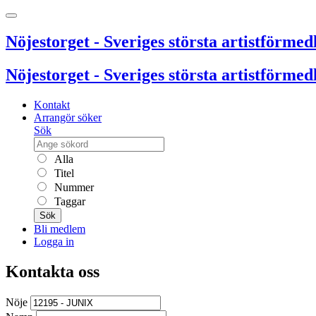
Nöjestorget - Sveriges största artistförmedl
Nöjestorget - Sveriges största artistförmedl
Kontakt
Arrangör söker
Sök
Alla
Titel
Nummer
Taggar
Sök
Bli medlem
Logga in
Kontakta oss
Nöje