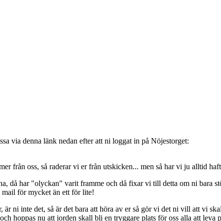
sa via denna länk nedan efter att ni loggat in på Nöjestorget:
oss, så raderar vi er från utskicken... men så har vi ju alltid haft de
, då har "olyckan" varit framme och då fixar vi till detta om ni bara stöt
t mail för mycket än ett för lite!
ni inte det, så är det bara att höra av er så gör vi det ni vill att vi ska
 hoppas nu att jorden skall bli en tryggare plats för oss alla att leva 