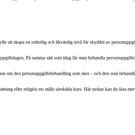
e att skapa en enhetlig och likvärdig nivå för skyddet av personuppgifte
pgiftslagen. På samma sätt som idag får man behandla personuppgifter m
mation om den personuppgiftsbehandling som sker – och den som behandlar 
attning eller religiös tro ställs särskilda krav. Här nedan kan du läsa 