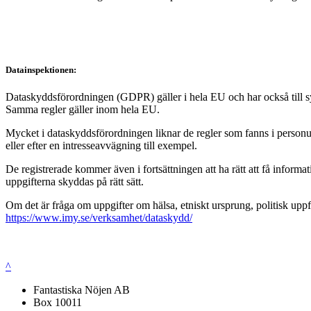
Datainspektionen:
Dataskyddsförordningen (GDPR) gäller i hela EU och har också till syft
Samma regler gäller inom hela EU.
Mycket i dataskyddsförordningen liknar de regler som fanns i personup
eller efter en intresseavvägning till exempel.
De registrerade kommer även i fortsättningen att ha rätt att få infor
uppgifterna skyddas på rätt sätt.
Om det är fråga om uppgifter om hälsa, etniskt ursprung, politisk uppf
https://www.imy.se/verksamhet/dataskydd/
^
Fantastiska Nöjen AB
Box 10011