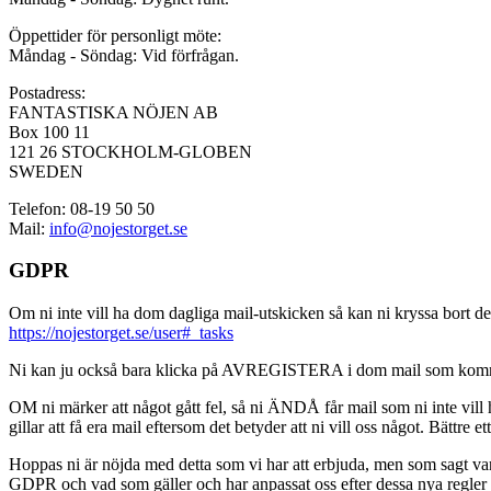
Öppettider för personligt möte:
Måndag - Söndag: Vid förfrågan.
Postadress:
FANTASTISKA NÖJEN AB
Box 100 11
121 26 STOCKHOLM-GLOBEN
SWEDEN
Telefon: 08-19 50 50
Mail:
info@nojestorget.se
GDPR
Om ni inte vill ha dom dagliga mail-utskicken så kan ni kryssa bort des
https://nojestorget.se/user#_tasks
Ni kan ju också bara klicka på AVREGISTERA i dom mail som kommer från 
OM ni märker att något gått fel, så ni ÄNDÅ får mail som ni inte vill ha
gillar att få era mail eftersom det betyder att ni vill oss något. Bättre et
Hoppas ni är nöjda med detta som vi har att erbjuda, men som sagt var, är 
GDPR och vad som gäller och har anpassat oss efter dessa nya regler och