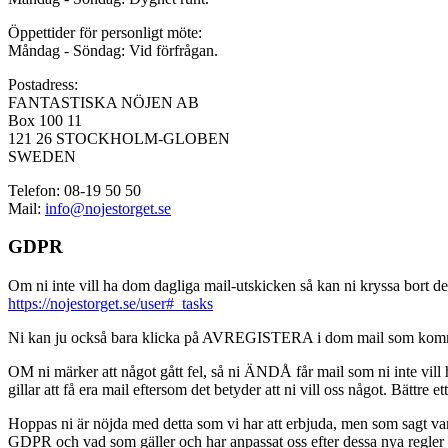
Öppettider för personligt möte:
Måndag - Söndag: Vid förfrågan.
Postadress:
FANTASTISKA NÖJEN AB
Box 100 11
121 26 STOCKHOLM-GLOBEN
SWEDEN
Telefon: 08-19 50 50
Mail:
info@nojestorget.se
GDPR
Om ni inte vill ha dom dagliga mail-utskicken så kan ni kryssa bort des
https://nojestorget.se/user#_tasks
Ni kan ju också bara klicka på AVREGISTERA i dom mail som kommer från 
OM ni märker att något gått fel, så ni ÄNDÅ får mail som ni inte vill ha
gillar att få era mail eftersom det betyder att ni vill oss något. Bättre et
Hoppas ni är nöjda med detta som vi har att erbjuda, men som sagt var, är 
GDPR och vad som gäller och har anpassat oss efter dessa nya regler och