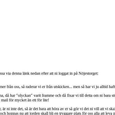
sa via denna länk nedan efter att ni loggat in på Nöjestorget:
oss, så raderar vi er från utskicken... men så har vi ju alltid haft de
, då har "olyckan" varit framme och då fixar vi till detta om ni bara stöt
t mail för mycket än ett för lite!
ni inte det, så är det bara att höra av er så gör vi det ni vill att vi ska
 hoppas nu att jorden skall bli en tryggare plats för oss alla att leva 