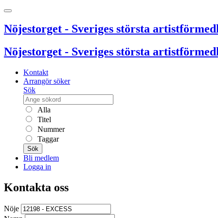
Nöjestorget - Sveriges största artistförmedl
Nöjestorget - Sveriges största artistförmedl
Kontakt
Arrangör söker
Sök
Alla
Titel
Nummer
Taggar
Sök
Bli medlem
Logga in
Kontakta oss
Nöje