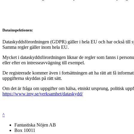
Datainspektionen:
Dataskyddsförordningen (GDPR) gäller i hela EU och har också till syft
Samma regler gäller inom hela EU.
Mycket i dataskyddsförordningen liknar de regler som fanns i personup
eller efter en intresseavvägning till exempel.
De registrerade kommer även i fortsättningen att ha rätt att få infor
uppgifterna skyddas på rätt sätt.
Om det är fråga om uppgifter om hälsa, etniskt ursprung, politisk uppf
https://www.imy.se/verksamhet/dataskydd/
^
Fantastiska Nöjen AB
Box 10011