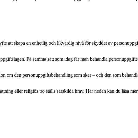
e att skapa en enhetlig och likvärdig nivå för skyddet av personuppgifte
pgiftslagen. På samma sätt som idag får man behandla personuppgifter m
mation om den personuppgiftsbehandling som sker – och den som behandlar 
attning eller religiös tro ställs särskilda krav. Här nedan kan du läsa 