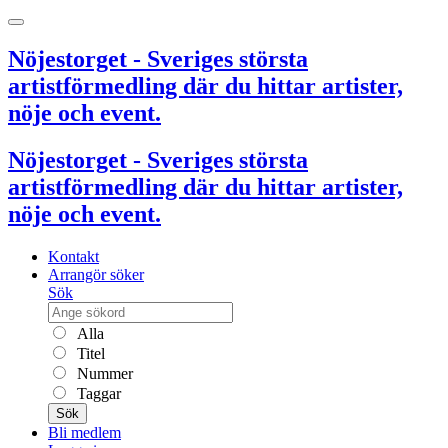
Nöjestorget - Sveriges största
artistförmedling där du hittar artister,
nöje och event.
Nöjestorget - Sveriges största
artistförmedling där du hittar artister,
nöje och event.
Kontakt
Arrangör söker
Sök
Alla
Titel
Nummer
Taggar
Sök
Bli medlem