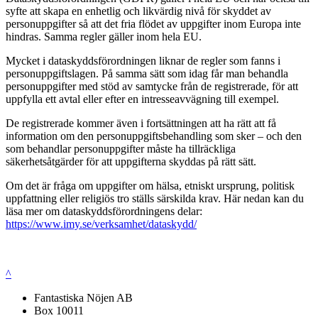
syfte att skapa en enhetlig och likvärdig nivå för skyddet av
personuppgifter så att det fria flödet av uppgifter inom Europa inte
hindras. Samma regler gäller inom hela EU.
Mycket i dataskyddsförordningen liknar de regler som fanns i
personuppgiftslagen. På samma sätt som idag får man behandla
personuppgifter med stöd av samtycke från de registrerade, för att
uppfylla ett avtal eller efter en intresseavvägning till exempel.
De registrerade kommer även i fortsättningen att ha rätt att få
information om den personuppgiftsbehandling som sker – och den
som behandlar personuppgifter måste ha tillräckliga
säkerhetsåtgärder för att uppgifterna skyddas på rätt sätt.
Om det är fråga om uppgifter om hälsa, etniskt ursprung, politisk
uppfattning eller religiös tro ställs särskilda krav. Här nedan kan du
läsa mer om dataskyddsförordningens delar:
https://www.imy.se/verksamhet/dataskydd/
^
Fantastiska Nöjen AB
Box 10011