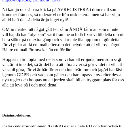
Ni kan ju också bara klicka på AVREGISTERA i dom mail som
kommer från oss, så raderar vi er från utskicken... men så har vi ju
alltid haft det så detta är ju inget nytt!
OM ni märker att något gått fel, så ni ÄNDÅ får mail som ni inte
vill ha, då har "olyckan" varit framme och då fixar vi till detta om ni
bara stöter på en extra gång och vi tar inte illa upp om ni gör detta
för vi gillar att få era mail eftersom det betyder att ni vill oss något.
Bättre ett mail för mycket än ett för lite!
Hoppas ni är nöjda med detta som vi har att erbjuda, men som sagt
var, är ni inte det, så är det bara att höra av er så gör vi det ni vill att
vi skall göra, för vi är här för er och inte tvärt om och jag/vi har läst
igenom GDPR och vad som gäller och har anpassat oss efter dessa
nya regler och hoppas nu att jorden skall bli en tryggare plats för oss
alla att leva på i och med detta!
Datainspektionen:
Dataskyddsförordningen (GDPR) gäller i hela EU och har också till