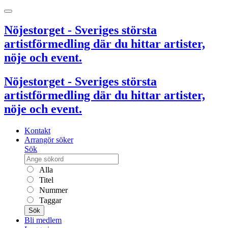
Nöjestorget - Sveriges största
artistförmedling där du hittar artister,
nöje och event.
Nöjestorget - Sveriges största
artistförmedling där du hittar artister,
nöje och event.
Kontakt
Arrangör söker
Sök
Alla
Titel
Nummer
Taggar
Sök
Bli medlem