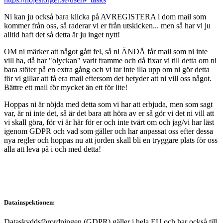
Ni kan ju också bara klicka på AVREGISTERA i dom mail som
kommer från oss, så raderar vi er från utskicken... men så har vi ju
alltid haft det så detta är ju inget nytt!
OM ni märker att något gått fel, så ni ÄNDÅ får mail som ni inte
vill ha, då har "olyckan" varit framme och då fixar vi till detta om ni
bara stöter på en extra gång och vi tar inte illa upp om ni gör detta
för vi gillar att få era mail eftersom det betyder att ni vill oss något.
Bättre ett mail för mycket än ett för lite!
Hoppas ni är nöjda med detta som vi har att erbjuda, men som sagt
var, är ni inte det, så är det bara att höra av er så gör vi det ni vill att
vi skall göra, för vi är här för er och inte tvärt om och jag/vi har läst
igenom GDPR och vad som gäller och har anpassat oss efter dessa
nya regler och hoppas nu att jorden skall bli en tryggare plats för oss
alla att leva på i och med detta!
Datainspektionen:
Dataskyddsförordningen (GDPR) gäller i hela EU och har också till