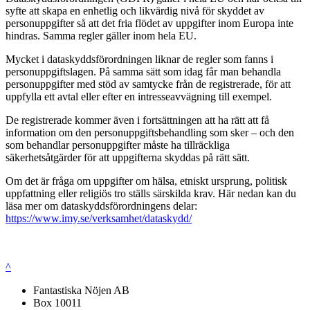
syfte att skapa en enhetlig och likvärdig nivå för skyddet av
personuppgifter så att det fria flödet av uppgifter inom Europa inte
hindras. Samma regler gäller inom hela EU.
Mycket i dataskyddsförordningen liknar de regler som fanns i
personuppgiftslagen. På samma sätt som idag får man behandla
personuppgifter med stöd av samtycke från de registrerade, för att
uppfylla ett avtal eller efter en intresseavvägning till exempel.
De registrerade kommer även i fortsättningen att ha rätt att få
information om den personuppgiftsbehandling som sker – och den
som behandlar personuppgifter måste ha tillräckliga
säkerhetsåtgärder för att uppgifterna skyddas på rätt sätt.
Om det är fråga om uppgifter om hälsa, etniskt ursprung, politisk
uppfattning eller religiös tro ställs särskilda krav. Här nedan kan du
läsa mer om dataskyddsförordningens delar:
https://www.imy.se/verksamhet/dataskydd/
^
Fantastiska Nöjen AB
Box 10011