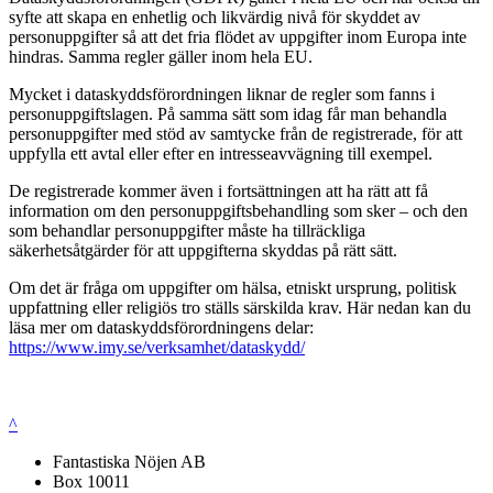
syfte att skapa en enhetlig och likvärdig nivå för skyddet av
personuppgifter så att det fria flödet av uppgifter inom Europa inte
hindras. Samma regler gäller inom hela EU.
Mycket i dataskyddsförordningen liknar de regler som fanns i
personuppgiftslagen. På samma sätt som idag får man behandla
personuppgifter med stöd av samtycke från de registrerade, för att
uppfylla ett avtal eller efter en intresseavvägning till exempel.
De registrerade kommer även i fortsättningen att ha rätt att få
information om den personuppgiftsbehandling som sker – och den
som behandlar personuppgifter måste ha tillräckliga
säkerhetsåtgärder för att uppgifterna skyddas på rätt sätt.
Om det är fråga om uppgifter om hälsa, etniskt ursprung, politisk
uppfattning eller religiös tro ställs särskilda krav. Här nedan kan du
läsa mer om dataskyddsförordningens delar:
https://www.imy.se/verksamhet/dataskydd/
^
Fantastiska Nöjen AB
Box 10011