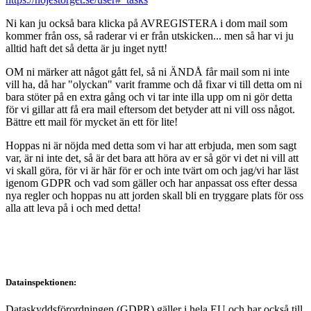
Ni kan ju också bara klicka på AVREGISTERA i dom mail som
kommer från oss, så raderar vi er från utskicken... men så har vi ju
alltid haft det så detta är ju inget nytt!
OM ni märker att något gått fel, så ni ÄNDÅ får mail som ni inte
vill ha, då har "olyckan" varit framme och då fixar vi till detta om ni
bara stöter på en extra gång och vi tar inte illa upp om ni gör detta
för vi gillar att få era mail eftersom det betyder att ni vill oss något.
Bättre ett mail för mycket än ett för lite!
Hoppas ni är nöjda med detta som vi har att erbjuda, men som sagt
var, är ni inte det, så är det bara att höra av er så gör vi det ni vill att
vi skall göra, för vi är här för er och inte tvärt om och jag/vi har läst
igenom GDPR och vad som gäller och har anpassat oss efter dessa
nya regler och hoppas nu att jorden skall bli en tryggare plats för oss
alla att leva på i och med detta!
Datainspektionen:
Dataskyddsförordningen (GDPR) gäller i hela EU och har också till