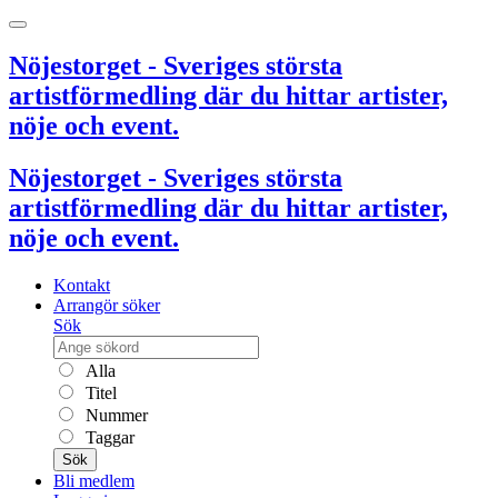
Nöjestorget - Sveriges största
artistförmedling där du hittar artister,
nöje och event.
Nöjestorget - Sveriges största
artistförmedling där du hittar artister,
nöje och event.
Kontakt
Arrangör söker
Sök
Alla
Titel
Nummer
Taggar
Sök
Bli medlem