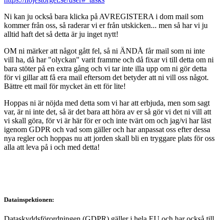
Ni kan ju också bara klicka på AVREGISTERA i dom mail som
kommer från oss, så raderar vi er från utskicken... men så har vi ju
alltid haft det så detta är ju inget nytt!
OM ni märker att något gått fel, så ni ÄNDÅ får mail som ni inte
vill ha, då har "olyckan" varit framme och då fixar vi till detta om ni
bara stöter på en extra gång och vi tar inte illa upp om ni gör detta
för vi gillar att få era mail eftersom det betyder att ni vill oss något.
Bättre ett mail för mycket än ett för lite!
Hoppas ni är nöjda med detta som vi har att erbjuda, men som sagt
var, är ni inte det, så är det bara att höra av er så gör vi det ni vill att
vi skall göra, för vi är här för er och inte tvärt om och jag/vi har läst
igenom GDPR och vad som gäller och har anpassat oss efter dessa
nya regler och hoppas nu att jorden skall bli en tryggare plats för oss
alla att leva på i och med detta!
Datainspektionen:
Dataskyddsförordningen (GDPR) gäller i hela EU och har också till