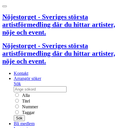
Nöjestorget - Sveriges största
artistförmedling där du hittar artister,
nöje och event.
Nöjestorget - Sveriges största
artistförmedling där du hittar artister,
nöje och event.
Kontakt
Arrangör söker
Sök
Alla
Titel
Nummer
Taggar
Sök
Bli medlem