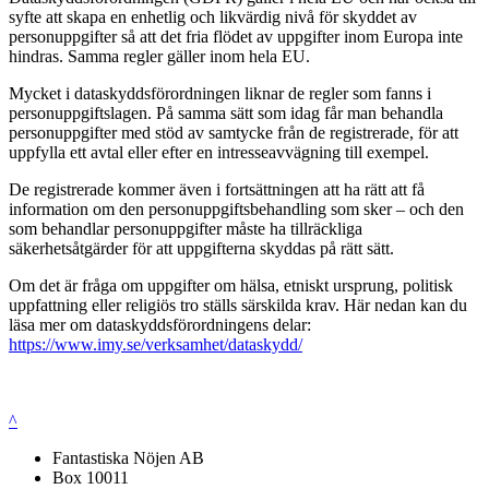
syfte att skapa en enhetlig och likvärdig nivå för skyddet av
personuppgifter så att det fria flödet av uppgifter inom Europa inte
hindras. Samma regler gäller inom hela EU.
Mycket i dataskyddsförordningen liknar de regler som fanns i
personuppgiftslagen. På samma sätt som idag får man behandla
personuppgifter med stöd av samtycke från de registrerade, för att
uppfylla ett avtal eller efter en intresseavvägning till exempel.
De registrerade kommer även i fortsättningen att ha rätt att få
information om den personuppgiftsbehandling som sker – och den
som behandlar personuppgifter måste ha tillräckliga
säkerhetsåtgärder för att uppgifterna skyddas på rätt sätt.
Om det är fråga om uppgifter om hälsa, etniskt ursprung, politisk
uppfattning eller religiös tro ställs särskilda krav. Här nedan kan du
läsa mer om dataskyddsförordningens delar:
https://www.imy.se/verksamhet/dataskydd/
^
Fantastiska Nöjen AB
Box 10011