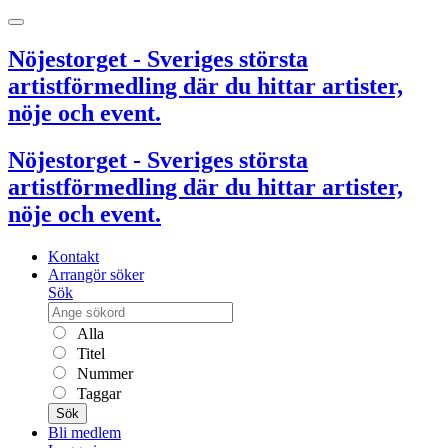
Nöjestorget - Sveriges största
artistförmedling där du hittar artister,
nöje och event.
Nöjestorget - Sveriges största
artistförmedling där du hittar artister,
nöje och event.
Kontakt
Arrangör söker
Sök
Alla
Titel
Nummer
Taggar
Sök
Bli medlem