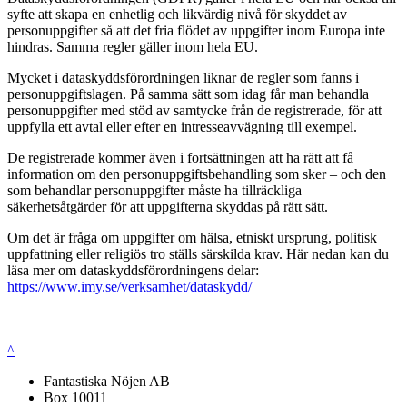
syfte att skapa en enhetlig och likvärdig nivå för skyddet av
personuppgifter så att det fria flödet av uppgifter inom Europa inte
hindras. Samma regler gäller inom hela EU.
Mycket i dataskyddsförordningen liknar de regler som fanns i
personuppgiftslagen. På samma sätt som idag får man behandla
personuppgifter med stöd av samtycke från de registrerade, för att
uppfylla ett avtal eller efter en intresseavvägning till exempel.
De registrerade kommer även i fortsättningen att ha rätt att få
information om den personuppgiftsbehandling som sker – och den
som behandlar personuppgifter måste ha tillräckliga
säkerhetsåtgärder för att uppgifterna skyddas på rätt sätt.
Om det är fråga om uppgifter om hälsa, etniskt ursprung, politisk
uppfattning eller religiös tro ställs särskilda krav. Här nedan kan du
läsa mer om dataskyddsförordningens delar:
https://www.imy.se/verksamhet/dataskydd/
^
Fantastiska Nöjen AB
Box 10011