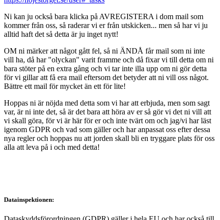
Ni kan ju också bara klicka på AVREGISTERA i dom mail som
kommer från oss, så raderar vi er från utskicken... men så har vi ju
alltid haft det så detta är ju inget nytt!
OM ni märker att något gått fel, så ni ÄNDÅ får mail som ni inte
vill ha, då har "olyckan" varit framme och då fixar vi till detta om ni
bara stöter på en extra gång och vi tar inte illa upp om ni gör detta
för vi gillar att få era mail eftersom det betyder att ni vill oss något.
Bättre ett mail för mycket än ett för lite!
Hoppas ni är nöjda med detta som vi har att erbjuda, men som sagt
var, är ni inte det, så är det bara att höra av er så gör vi det ni vill att
vi skall göra, för vi är här för er och inte tvärt om och jag/vi har läst
igenom GDPR och vad som gäller och har anpassat oss efter dessa
nya regler och hoppas nu att jorden skall bli en tryggare plats för oss
alla att leva på i och med detta!
Datainspektionen:
Dataskyddsförordningen (GDPR) gäller i hela EU och har också till