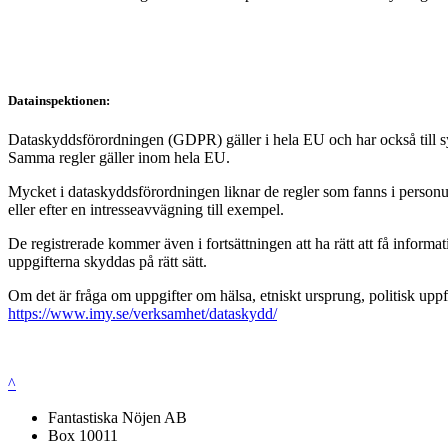
Datainspektionen:
Dataskyddsförordningen (GDPR) gäller i hela EU och har också till syft
Samma regler gäller inom hela EU.
Mycket i dataskyddsförordningen liknar de regler som fanns i personup
eller efter en intresseavvägning till exempel.
De registrerade kommer även i fortsättningen att ha rätt att få infor
uppgifterna skyddas på rätt sätt.
Om det är fråga om uppgifter om hälsa, etniskt ursprung, politisk uppf
https://www.imy.se/verksamhet/dataskydd/
^
Fantastiska Nöjen AB
Box 10011