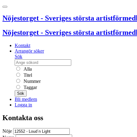
Nöjestorget - Sveriges största artistförmedl
Nöjestorget - Sveriges största artistförmedl
Kontakt
Arrangör söker
Sök
Alla
Titel
Nummer
Taggar
Sök
Bli medlem
Logga in
Kontakta oss
Nöje