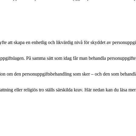
e att skapa en enhetlig och likvärdig nivå för skyddet av personuppgifte
pgiftslagen. På samma sätt som idag får man behandla personuppgifter m
mation om den personuppgiftsbehandling som sker – och den som behandlar 
attning eller religiös tro ställs särskilda krav. Här nedan kan du läsa 