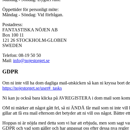
Öppettider för personligt möte:
Måndag - Söndag: Vid förfrågan.
Postadress:
FANTASTISKA NÖJEN AB
Box 100 11
121 26 STOCKHOLM-GLOBEN
SWEDEN
Telefon: 08-19 50 50
Mail:
info@nojestorget.se
GDPR
Om ni inte vill ha dom dagliga mail-utskicken så kan ni kryssa bort des
https://nojestorget.se/user#_tasks
Ni kan ju också bara klicka på AVREGISTERA i dom mail som kommer från 
OM ni märker att något gått fel, så ni ÄNDÅ får mail som ni inte vill ha
gillar att få era mail eftersom det betyder att ni vill oss något. Bättre et
Hoppas ni är nöjda med detta som vi har att erbjuda, men som sagt var, är 
GDPR och vad som gäller och har anpassat oss efter dessa nya regler och