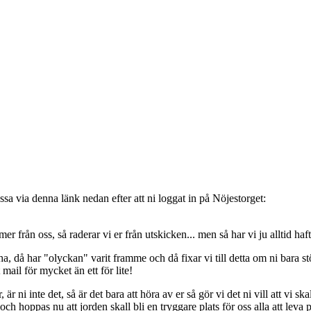
sa via denna länk nedan efter att ni loggat in på Nöjestorget:
oss, så raderar vi er från utskicken... men så har vi ju alltid haft de
, då har "olyckan" varit framme och då fixar vi till detta om ni bara stöt
t mail för mycket än ett för lite!
ni inte det, så är det bara att höra av er så gör vi det ni vill att vi ska
 hoppas nu att jorden skall bli en tryggare plats för oss alla att leva 