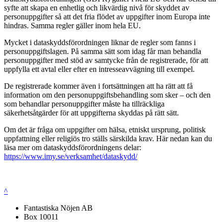
syfte att skapa en enhetlig och likvärdig nivå för skyddet av
personuppgifter så att det fria flödet av uppgifter inom Europa inte
hindras. Samma regler gäller inom hela EU.
Mycket i dataskyddsförordningen liknar de regler som fanns i
personuppgiftslagen. På samma sätt som idag får man behandla
personuppgifter med stöd av samtycke från de registrerade, för att
uppfylla ett avtal eller efter en intresseavvägning till exempel.
De registrerade kommer även i fortsättningen att ha rätt att få
information om den personuppgiftsbehandling som sker – och den
som behandlar personuppgifter måste ha tillräckliga
säkerhetsåtgärder för att uppgifterna skyddas på rätt sätt.
Om det är fråga om uppgifter om hälsa, etniskt ursprung, politisk
uppfattning eller religiös tro ställs särskilda krav. Här nedan kan du
läsa mer om dataskyddsförordningens delar:
https://www.imy.se/verksamhet/dataskydd/
^
Fantastiska Nöjen AB
Box 10011