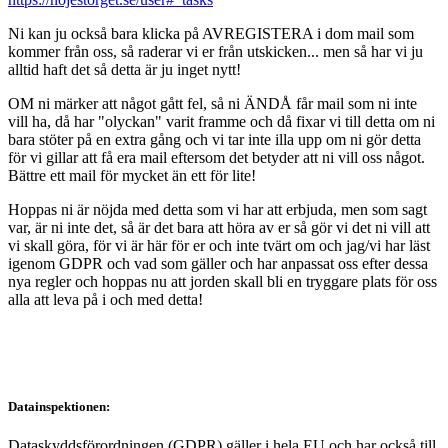
Ni kan ju också bara klicka på AVREGISTERA i dom mail som
kommer från oss, så raderar vi er från utskicken... men så har vi ju
alltid haft det så detta är ju inget nytt!
OM ni märker att något gått fel, så ni ÄNDÅ får mail som ni inte
vill ha, då har "olyckan" varit framme och då fixar vi till detta om ni
bara stöter på en extra gång och vi tar inte illa upp om ni gör detta
för vi gillar att få era mail eftersom det betyder att ni vill oss något.
Bättre ett mail för mycket än ett för lite!
Hoppas ni är nöjda med detta som vi har att erbjuda, men som sagt
var, är ni inte det, så är det bara att höra av er så gör vi det ni vill att
vi skall göra, för vi är här för er och inte tvärt om och jag/vi har läst
igenom GDPR och vad som gäller och har anpassat oss efter dessa
nya regler och hoppas nu att jorden skall bli en tryggare plats för oss
alla att leva på i och med detta!
Datainspektionen:
Dataskyddsförordningen (GDPR) gäller i hela EU och har också till