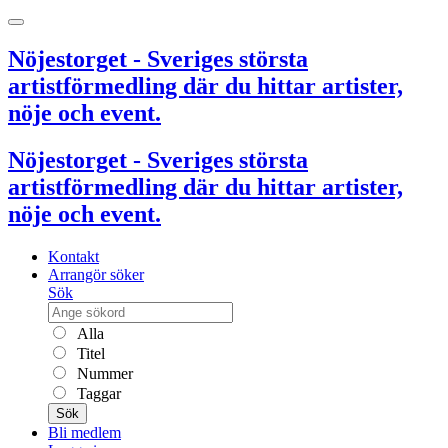
Nöjestorget - Sveriges största
artistförmedling där du hittar artister,
nöje och event.
Nöjestorget - Sveriges största
artistförmedling där du hittar artister,
nöje och event.
Kontakt
Arrangör söker
Sök
Alla
Titel
Nummer
Taggar
Sök
Bli medlem