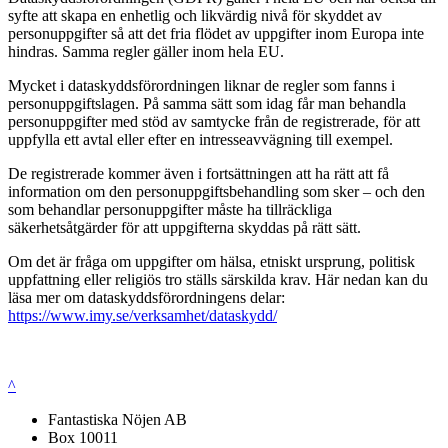
syfte att skapa en enhetlig och likvärdig nivå för skyddet av
personuppgifter så att det fria flödet av uppgifter inom Europa inte
hindras. Samma regler gäller inom hela EU.
Mycket i dataskyddsförordningen liknar de regler som fanns i
personuppgiftslagen. På samma sätt som idag får man behandla
personuppgifter med stöd av samtycke från de registrerade, för att
uppfylla ett avtal eller efter en intresseavvägning till exempel.
De registrerade kommer även i fortsättningen att ha rätt att få
information om den personuppgiftsbehandling som sker – och den
som behandlar personuppgifter måste ha tillräckliga
säkerhetsåtgärder för att uppgifterna skyddas på rätt sätt.
Om det är fråga om uppgifter om hälsa, etniskt ursprung, politisk
uppfattning eller religiös tro ställs särskilda krav. Här nedan kan du
läsa mer om dataskyddsförordningens delar:
https://www.imy.se/verksamhet/dataskydd/
^
Fantastiska Nöjen AB
Box 10011