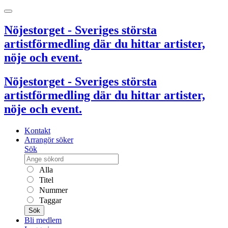
Nöjestorget - Sveriges största
artistförmedling där du hittar artister,
nöje och event.
Nöjestorget - Sveriges största
artistförmedling där du hittar artister,
nöje och event.
Kontakt
Arrangör söker
Sök
Alla
Titel
Nummer
Taggar
Sök
Bli medlem