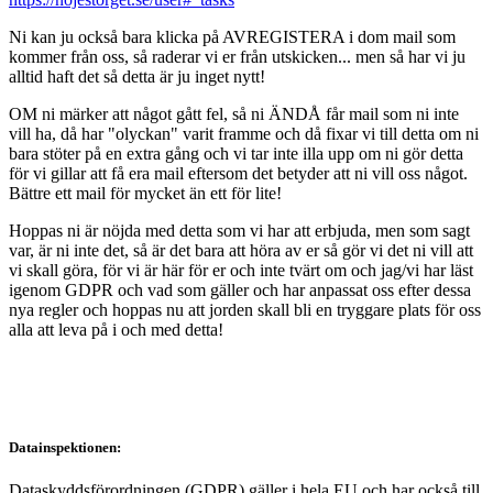
Ni kan ju också bara klicka på AVREGISTERA i dom mail som
kommer från oss, så raderar vi er från utskicken... men så har vi ju
alltid haft det så detta är ju inget nytt!
OM ni märker att något gått fel, så ni ÄNDÅ får mail som ni inte
vill ha, då har "olyckan" varit framme och då fixar vi till detta om ni
bara stöter på en extra gång och vi tar inte illa upp om ni gör detta
för vi gillar att få era mail eftersom det betyder att ni vill oss något.
Bättre ett mail för mycket än ett för lite!
Hoppas ni är nöjda med detta som vi har att erbjuda, men som sagt
var, är ni inte det, så är det bara att höra av er så gör vi det ni vill att
vi skall göra, för vi är här för er och inte tvärt om och jag/vi har läst
igenom GDPR och vad som gäller och har anpassat oss efter dessa
nya regler och hoppas nu att jorden skall bli en tryggare plats för oss
alla att leva på i och med detta!
Datainspektionen:
Dataskyddsförordningen (GDPR) gäller i hela EU och har också till