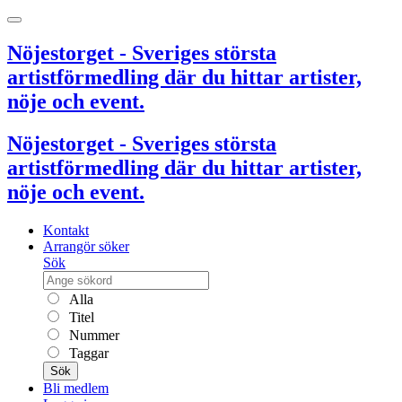
Nöjestorget - Sveriges största
artistförmedling där du hittar artister,
nöje och event.
Nöjestorget - Sveriges största
artistförmedling där du hittar artister,
nöje och event.
Kontakt
Arrangör söker
Sök
Alla
Titel
Nummer
Taggar
Sök
Bli medlem