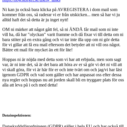
Ni kan ju också bara klicka på AVREGISTERA i dom mail som
kommer från oss, så raderar vi er från utskicken... men så har vi ju
alltid haft det så detta är ju inget nytt!
OM ni märker att något gått fel, så ni ÄNDÅ får mail som ni inte
vill ha, då har "olyckan" varit framme och då fixar vi till detta om ni
bara stöter på en extra gång och vi tar inte illa upp om ni gör detta
för vi gillar att få era mail eftersom det betyder att ni vill oss något.
Bättre ett mail för mycket än ett för lite!
Hoppas ni är nöjda med detta som vi har att erbjuda, men som sagt
var, är ni inte det, så är det bara att höra av er så gör vi det ni vill att
vi skall göra, för vi är här för er och inte tvärt om och jag/vi har läst
igenom GDPR och vad som gäller och har anpassat oss efter dessa
nya regler och hoppas nu att jorden skall bli en tryggare plats för oss
alla att leva på i och med detta!
Datainspektionen:
Dataskyddsförordningen (GDPR) gäller i hela EU och har också till