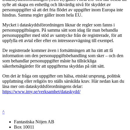
syfte att skapa en enhetlig och likvärdig nivå för skyddet av
personuppgifter så att det fria flödet av uppgifter inom Europa inte
hindras. Samma regler gäller inom hela EU.
Mycket i dataskyddsförordningen liknar de regler som fanns i
personuppgiftslagen. På samma sätt som idag får man behandla
personuppgifter med stöd av samtycke från de registrerade, för att
uppfylla ett avtal eller efter en intresseavvägning till exempel.
De registrerade kommer även i fortsättningen att ha rätt att få
information om den personuppgiftsbehandling som sker – och den
som behandlar personuppgifter måste ha tillräckliga
säkerhetsåtgärder för att uppgifterna skyddas på rätt sätt.
Om det är fråga om uppgifter om hälsa, etniskt ursprung, politisk
uppfattning eller religiös tro ställs särskilda krav. Här nedan kan du
läsa mer om dataskyddsförordningens delar:
https://www.imy.se/verksamhet/dataskydd/
^
Fantastiska Nöjen AB
Box 10011