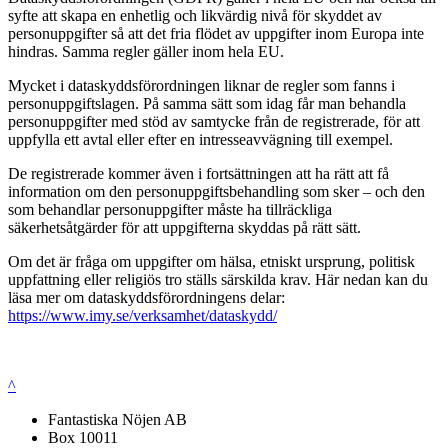
syfte att skapa en enhetlig och likvärdig nivå för skyddet av
personuppgifter så att det fria flödet av uppgifter inom Europa inte
hindras. Samma regler gäller inom hela EU.
Mycket i dataskyddsförordningen liknar de regler som fanns i
personuppgiftslagen. På samma sätt som idag får man behandla
personuppgifter med stöd av samtycke från de registrerade, för att
uppfylla ett avtal eller efter en intresseavvägning till exempel.
De registrerade kommer även i fortsättningen att ha rätt att få
information om den personuppgiftsbehandling som sker – och den
som behandlar personuppgifter måste ha tillräckliga
säkerhetsåtgärder för att uppgifterna skyddas på rätt sätt.
Om det är fråga om uppgifter om hälsa, etniskt ursprung, politisk
uppfattning eller religiös tro ställs särskilda krav. Här nedan kan du
läsa mer om dataskyddsförordningens delar:
https://www.imy.se/verksamhet/dataskydd/
^
Fantastiska Nöjen AB
Box 10011