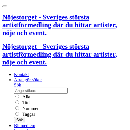
Nöjestorget - Sveriges största
artistförmedling där du hittar artister,
nöje och event.
Nöjestorget - Sveriges största
artistförmedling där du hittar artister,
nöje och event.
Kontakt
Arrangör söker
Sök
Alla
Titel
Nummer
Taggar
Sök
Bli medlem