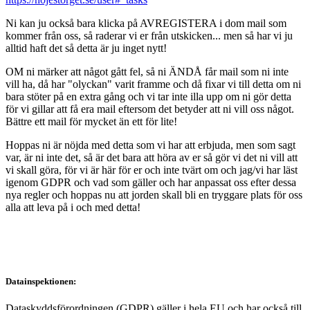
Ni kan ju också bara klicka på AVREGISTERA i dom mail som
kommer från oss, så raderar vi er från utskicken... men så har vi ju
alltid haft det så detta är ju inget nytt!
OM ni märker att något gått fel, så ni ÄNDÅ får mail som ni inte
vill ha, då har "olyckan" varit framme och då fixar vi till detta om ni
bara stöter på en extra gång och vi tar inte illa upp om ni gör detta
för vi gillar att få era mail eftersom det betyder att ni vill oss något.
Bättre ett mail för mycket än ett för lite!
Hoppas ni är nöjda med detta som vi har att erbjuda, men som sagt
var, är ni inte det, så är det bara att höra av er så gör vi det ni vill att
vi skall göra, för vi är här för er och inte tvärt om och jag/vi har läst
igenom GDPR och vad som gäller och har anpassat oss efter dessa
nya regler och hoppas nu att jorden skall bli en tryggare plats för oss
alla att leva på i och med detta!
Datainspektionen:
Dataskyddsförordningen (GDPR) gäller i hela EU och har också till