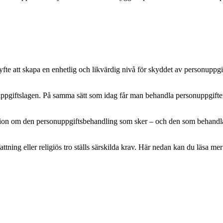
e att skapa en enhetlig och likvärdig nivå för skyddet av personuppgifte
pgiftslagen. På samma sätt som idag får man behandla personuppgifter m
mation om den personuppgiftsbehandling som sker – och den som behandlar 
attning eller religiös tro ställs särskilda krav. Här nedan kan du läsa 