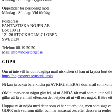
Öppettider för personligt möte:
Måndag - Söndag: Vid förfrågan.
Postadress:
FANTASTISKA NÖJEN AB
Box 100 11
121 26 STOCKHOLM-GLOBEN
SWEDEN
Telefon: 08-19 50 50
Mail:
info@nojestorget.se
GDPR
Om ni inte vill ha dom dagliga mail-utskicken så kan ni kryssa bort des
https://nojestorget.se/user#_tasks
Ni kan ju också bara klicka på AVREGISTERA i dom mail som kommer från 
OM ni märker att något gått fel, så ni ÄNDÅ får mail som ni inte vill ha
gillar att få era mail eftersom det betyder att ni vill oss något. Bättre et
Hoppas ni är nöjda med detta som vi har att erbjuda, men som sagt var, är 
GDPR och vad som gäller och har anpassat oss efter dessa nya regler och