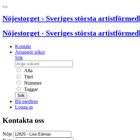
Nöjestorget - Sveriges största artistförmedl
Nöjestorget - Sveriges största artistförmedl
Kontakt
Arrangör söker
Sök
Alla
Titel
Nummer
Taggar
Sök
Bli medlem
Logga in
Kontakta oss
Nöje