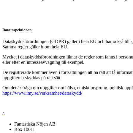
Datainspektionen:
Dataskyddsförordningen (GDPR) gäller i hela EU och har också till syft
Samma regler gäller inom hela EU.
Mycket i dataskyddsförordningen liknar de regler som fanns i personup
eller efter en intresseavvägning till exempel.
De registrerade kommer även i fortsättningen att ha rätt att få infor
uppgifterna skyddas på rätt sätt.
Om det är fråga om uppgifter om hälsa, etniskt ursprung, politisk uppf
https://www.imy.se/verksamhet/dataskydd/
^
Fantastiska Nöjen AB
Box 10011