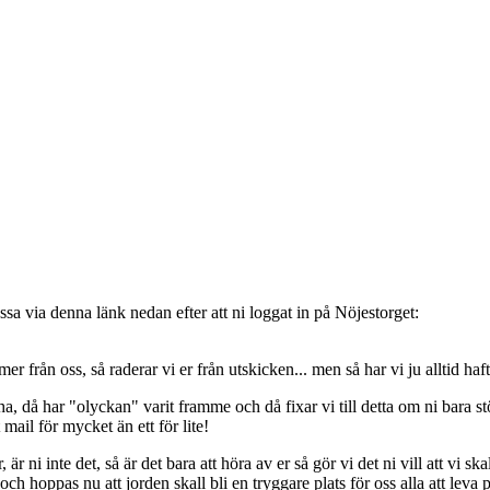
sa via denna länk nedan efter att ni loggat in på Nöjestorget:
oss, så raderar vi er från utskicken... men så har vi ju alltid haft de
, då har "olyckan" varit framme och då fixar vi till detta om ni bara stöt
t mail för mycket än ett för lite!
ni inte det, så är det bara att höra av er så gör vi det ni vill att vi ska
 hoppas nu att jorden skall bli en tryggare plats för oss alla att leva 