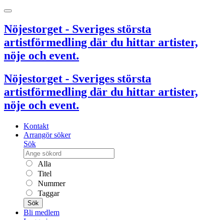
Nöjestorget - Sveriges största
artistförmedling där du hittar artister,
nöje och event.
Nöjestorget - Sveriges största
artistförmedling där du hittar artister,
nöje och event.
Kontakt
Arrangör söker
Sök
Alla
Titel
Nummer
Taggar
Sök
Bli medlem