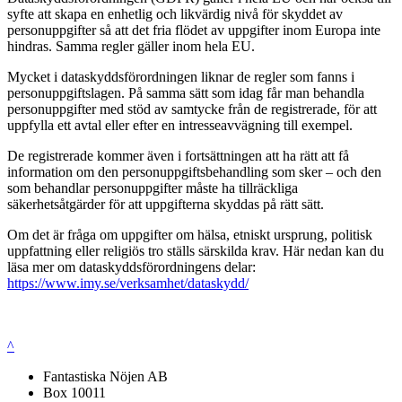
syfte att skapa en enhetlig och likvärdig nivå för skyddet av
personuppgifter så att det fria flödet av uppgifter inom Europa inte
hindras. Samma regler gäller inom hela EU.
Mycket i dataskyddsförordningen liknar de regler som fanns i
personuppgiftslagen. På samma sätt som idag får man behandla
personuppgifter med stöd av samtycke från de registrerade, för att
uppfylla ett avtal eller efter en intresseavvägning till exempel.
De registrerade kommer även i fortsättningen att ha rätt att få
information om den personuppgiftsbehandling som sker – och den
som behandlar personuppgifter måste ha tillräckliga
säkerhetsåtgärder för att uppgifterna skyddas på rätt sätt.
Om det är fråga om uppgifter om hälsa, etniskt ursprung, politisk
uppfattning eller religiös tro ställs särskilda krav. Här nedan kan du
läsa mer om dataskyddsförordningens delar:
https://www.imy.se/verksamhet/dataskydd/
^
Fantastiska Nöjen AB
Box 10011