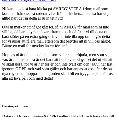
Ni kan ju också bara klicka på AVREGISTERA i dom mail som
kommer från oss, så raderar vi er från utskicken... men så har vi ju
alltid haft det så detta är ju inget nytt!
OM ni märker att något gått fel, så ni ÄNDÅ får mail som ni inte
vill ha, då har "olyckan" varit framme och då fixar vi till detta om ni
bara stöter på en extra gång och vi tar inte illa upp om ni gör detta
för vi gillar att få era mail eftersom det betyder att ni vill oss något.
Bättre ett mail för mycket än ett för lite!
Hoppas ni är nöjda med detta som vi har att erbjuda, men som sagt
var, är ni inte det, så är det bara att höra av er så gör vi det ni vill att
vi skall göra, för vi är här för er och inte tvärt om och jag/vi har läst
igenom GDPR och vad som gäller och har anpassat oss efter dessa
nya regler och hoppas nu att jorden skall bli en tryggare plats för oss
alla att leva på i och med detta!
Datainspektionen:
Dataskyddsförordningen (GDPR) gäller i hela EU och har också till