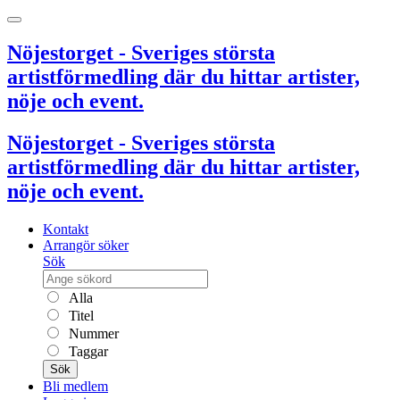
Nöjestorget - Sveriges största
artistförmedling där du hittar artister,
nöje och event.
Nöjestorget - Sveriges största
artistförmedling där du hittar artister,
nöje och event.
Kontakt
Arrangör söker
Sök
Alla
Titel
Nummer
Taggar
Sök
Bli medlem