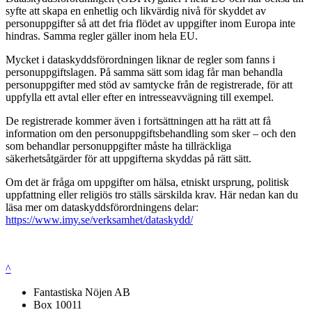
syfte att skapa en enhetlig och likvärdig nivå för skyddet av
personuppgifter så att det fria flödet av uppgifter inom Europa inte
hindras. Samma regler gäller inom hela EU.
Mycket i dataskyddsförordningen liknar de regler som fanns i
personuppgiftslagen. På samma sätt som idag får man behandla
personuppgifter med stöd av samtycke från de registrerade, för att
uppfylla ett avtal eller efter en intresseavvägning till exempel.
De registrerade kommer även i fortsättningen att ha rätt att få
information om den personuppgiftsbehandling som sker – och den
som behandlar personuppgifter måste ha tillräckliga
säkerhetsåtgärder för att uppgifterna skyddas på rätt sätt.
Om det är fråga om uppgifter om hälsa, etniskt ursprung, politisk
uppfattning eller religiös tro ställs särskilda krav. Här nedan kan du
läsa mer om dataskyddsförordningens delar:
https://www.imy.se/verksamhet/dataskydd/
^
Fantastiska Nöjen AB
Box 10011