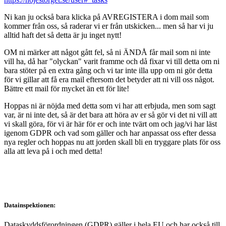
Ni kan ju också bara klicka på AVREGISTERA i dom mail som
kommer från oss, så raderar vi er från utskicken... men så har vi ju
alltid haft det så detta är ju inget nytt!
OM ni märker att något gått fel, så ni ÄNDÅ får mail som ni inte
vill ha, då har "olyckan" varit framme och då fixar vi till detta om ni
bara stöter på en extra gång och vi tar inte illa upp om ni gör detta
för vi gillar att få era mail eftersom det betyder att ni vill oss något.
Bättre ett mail för mycket än ett för lite!
Hoppas ni är nöjda med detta som vi har att erbjuda, men som sagt
var, är ni inte det, så är det bara att höra av er så gör vi det ni vill att
vi skall göra, för vi är här för er och inte tvärt om och jag/vi har läst
igenom GDPR och vad som gäller och har anpassat oss efter dessa
nya regler och hoppas nu att jorden skall bli en tryggare plats för oss
alla att leva på i och med detta!
Datainspektionen:
Dataskyddsförordningen (GDPR) gäller i hela EU och har också till