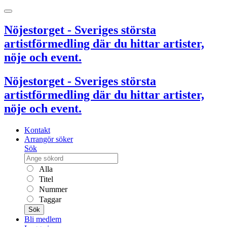
Nöjestorget - Sveriges största
artistförmedling där du hittar artister,
nöje och event.
Nöjestorget - Sveriges största
artistförmedling där du hittar artister,
nöje och event.
Kontakt
Arrangör söker
Sök
Alla
Titel
Nummer
Taggar
Sök
Bli medlem