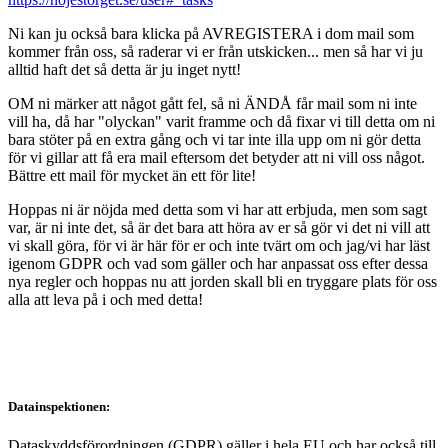
Ni kan ju också bara klicka på AVREGISTERA i dom mail som
kommer från oss, så raderar vi er från utskicken... men så har vi ju
alltid haft det så detta är ju inget nytt!
OM ni märker att något gått fel, så ni ÄNDÅ får mail som ni inte
vill ha, då har "olyckan" varit framme och då fixar vi till detta om ni
bara stöter på en extra gång och vi tar inte illa upp om ni gör detta
för vi gillar att få era mail eftersom det betyder att ni vill oss något.
Bättre ett mail för mycket än ett för lite!
Hoppas ni är nöjda med detta som vi har att erbjuda, men som sagt
var, är ni inte det, så är det bara att höra av er så gör vi det ni vill att
vi skall göra, för vi är här för er och inte tvärt om och jag/vi har läst
igenom GDPR och vad som gäller och har anpassat oss efter dessa
nya regler och hoppas nu att jorden skall bli en tryggare plats för oss
alla att leva på i och med detta!
Datainspektionen:
Dataskyddsförordningen (GDPR) gäller i hela EU och har också till