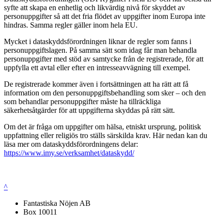
syfte att skapa en enhetlig och likvärdig nivå för skyddet av
personuppgifter så att det fria flödet av uppgifter inom Europa inte
hindras. Samma regler gäller inom hela EU.
Mycket i dataskyddsförordningen liknar de regler som fanns i
personuppgiftslagen. På samma sätt som idag får man behandla
personuppgifter med stöd av samtycke från de registrerade, för att
uppfylla ett avtal eller efter en intresseavvägning till exempel.
De registrerade kommer även i fortsättningen att ha rätt att få
information om den personuppgiftsbehandling som sker – och den
som behandlar personuppgifter måste ha tillräckliga
säkerhetsåtgärder för att uppgifterna skyddas på rätt sätt.
Om det är fråga om uppgifter om hälsa, etniskt ursprung, politisk
uppfattning eller religiös tro ställs särskilda krav. Här nedan kan du
läsa mer om dataskyddsförordningens delar:
https://www.imy.se/verksamhet/dataskydd/
^
Fantastiska Nöjen AB
Box 10011