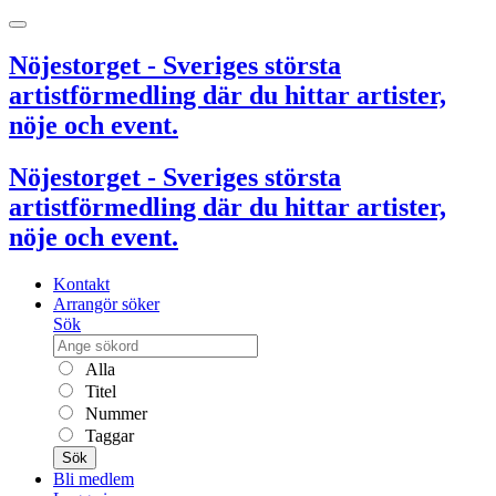
Nöjestorget - Sveriges största
artistförmedling där du hittar artister,
nöje och event.
Nöjestorget - Sveriges största
artistförmedling där du hittar artister,
nöje och event.
Kontakt
Arrangör söker
Sök
Alla
Titel
Nummer
Taggar
Sök
Bli medlem