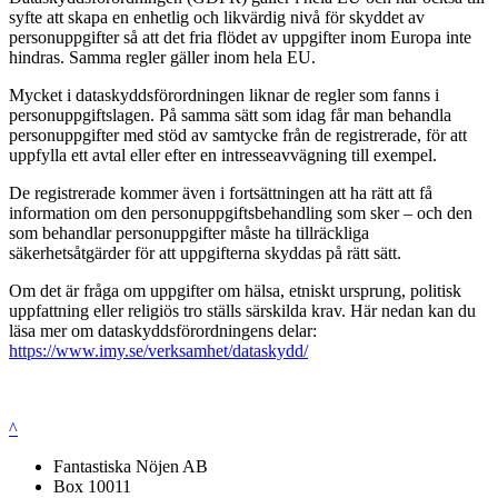
syfte att skapa en enhetlig och likvärdig nivå för skyddet av
personuppgifter så att det fria flödet av uppgifter inom Europa inte
hindras. Samma regler gäller inom hela EU.
Mycket i dataskyddsförordningen liknar de regler som fanns i
personuppgiftslagen. På samma sätt som idag får man behandla
personuppgifter med stöd av samtycke från de registrerade, för att
uppfylla ett avtal eller efter en intresseavvägning till exempel.
De registrerade kommer även i fortsättningen att ha rätt att få
information om den personuppgiftsbehandling som sker – och den
som behandlar personuppgifter måste ha tillräckliga
säkerhetsåtgärder för att uppgifterna skyddas på rätt sätt.
Om det är fråga om uppgifter om hälsa, etniskt ursprung, politisk
uppfattning eller religiös tro ställs särskilda krav. Här nedan kan du
läsa mer om dataskyddsförordningens delar:
https://www.imy.se/verksamhet/dataskydd/
^
Fantastiska Nöjen AB
Box 10011