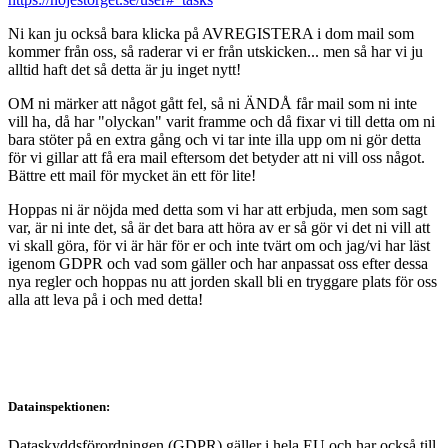
Ni kan ju också bara klicka på AVREGISTERA i dom mail som
kommer från oss, så raderar vi er från utskicken... men så har vi ju
alltid haft det så detta är ju inget nytt!
OM ni märker att något gått fel, så ni ÄNDÅ får mail som ni inte
vill ha, då har "olyckan" varit framme och då fixar vi till detta om ni
bara stöter på en extra gång och vi tar inte illa upp om ni gör detta
för vi gillar att få era mail eftersom det betyder att ni vill oss något.
Bättre ett mail för mycket än ett för lite!
Hoppas ni är nöjda med detta som vi har att erbjuda, men som sagt
var, är ni inte det, så är det bara att höra av er så gör vi det ni vill att
vi skall göra, för vi är här för er och inte tvärt om och jag/vi har läst
igenom GDPR och vad som gäller och har anpassat oss efter dessa
nya regler och hoppas nu att jorden skall bli en tryggare plats för oss
alla att leva på i och med detta!
Datainspektionen:
Dataskyddsförordningen (GDPR) gäller i hela EU och har också till