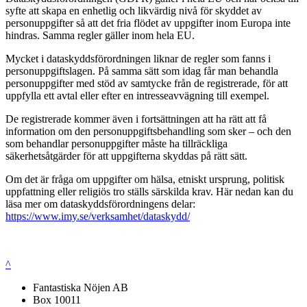
syfte att skapa en enhetlig och likvärdig nivå för skyddet av
personuppgifter så att det fria flödet av uppgifter inom Europa inte
hindras. Samma regler gäller inom hela EU.
Mycket i dataskyddsförordningen liknar de regler som fanns i
personuppgiftslagen. På samma sätt som idag får man behandla
personuppgifter med stöd av samtycke från de registrerade, för att
uppfylla ett avtal eller efter en intresseavvägning till exempel.
De registrerade kommer även i fortsättningen att ha rätt att få
information om den personuppgiftsbehandling som sker – och den
som behandlar personuppgifter måste ha tillräckliga
säkerhetsåtgärder för att uppgifterna skyddas på rätt sätt.
Om det är fråga om uppgifter om hälsa, etniskt ursprung, politisk
uppfattning eller religiös tro ställs särskilda krav. Här nedan kan du
läsa mer om dataskyddsförordningens delar:
https://www.imy.se/verksamhet/dataskydd/
^
Fantastiska Nöjen AB
Box 10011