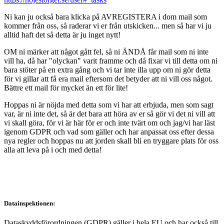
Ni kan ju också bara klicka på AVREGISTERA i dom mail som
kommer från oss, så raderar vi er från utskicken... men så har vi ju
alltid haft det så detta är ju inget nytt!
OM ni märker att något gått fel, så ni ÄNDÅ får mail som ni inte
vill ha, då har "olyckan" varit framme och då fixar vi till detta om ni
bara stöter på en extra gång och vi tar inte illa upp om ni gör detta
för vi gillar att få era mail eftersom det betyder att ni vill oss något.
Bättre ett mail för mycket än ett för lite!
Hoppas ni är nöjda med detta som vi har att erbjuda, men som sagt
var, är ni inte det, så är det bara att höra av er så gör vi det ni vill att
vi skall göra, för vi är här för er och inte tvärt om och jag/vi har läst
igenom GDPR och vad som gäller och har anpassat oss efter dessa
nya regler och hoppas nu att jorden skall bli en tryggare plats för oss
alla att leva på i och med detta!
Datainspektionen:
Dataskyddsförordningen (GDPR) gäller i hela EU och har också till