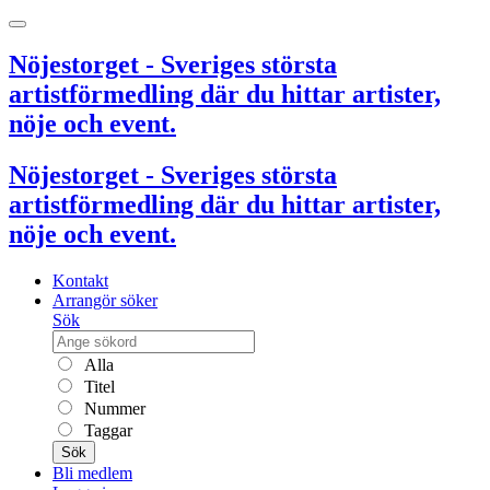
Nöjestorget - Sveriges största
artistförmedling där du hittar artister,
nöje och event.
Nöjestorget - Sveriges största
artistförmedling där du hittar artister,
nöje och event.
Kontakt
Arrangör söker
Sök
Alla
Titel
Nummer
Taggar
Sök
Bli medlem