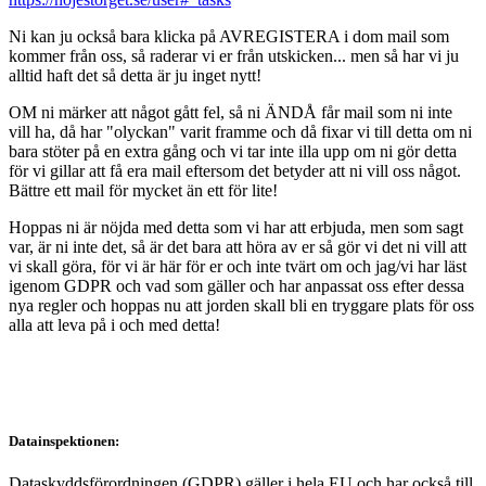
Ni kan ju också bara klicka på AVREGISTERA i dom mail som
kommer från oss, så raderar vi er från utskicken... men så har vi ju
alltid haft det så detta är ju inget nytt!
OM ni märker att något gått fel, så ni ÄNDÅ får mail som ni inte
vill ha, då har "olyckan" varit framme och då fixar vi till detta om ni
bara stöter på en extra gång och vi tar inte illa upp om ni gör detta
för vi gillar att få era mail eftersom det betyder att ni vill oss något.
Bättre ett mail för mycket än ett för lite!
Hoppas ni är nöjda med detta som vi har att erbjuda, men som sagt
var, är ni inte det, så är det bara att höra av er så gör vi det ni vill att
vi skall göra, för vi är här för er och inte tvärt om och jag/vi har läst
igenom GDPR och vad som gäller och har anpassat oss efter dessa
nya regler och hoppas nu att jorden skall bli en tryggare plats för oss
alla att leva på i och med detta!
Datainspektionen:
Dataskyddsförordningen (GDPR) gäller i hela EU och har också till