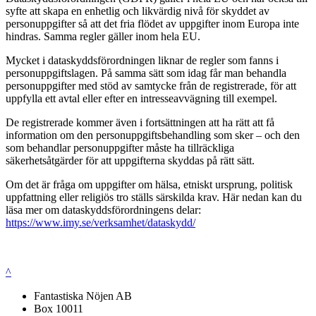
syfte att skapa en enhetlig och likvärdig nivå för skyddet av
personuppgifter så att det fria flödet av uppgifter inom Europa inte
hindras. Samma regler gäller inom hela EU.
Mycket i dataskyddsförordningen liknar de regler som fanns i
personuppgiftslagen. På samma sätt som idag får man behandla
personuppgifter med stöd av samtycke från de registrerade, för att
uppfylla ett avtal eller efter en intresseavvägning till exempel.
De registrerade kommer även i fortsättningen att ha rätt att få
information om den personuppgiftsbehandling som sker – och den
som behandlar personuppgifter måste ha tillräckliga
säkerhetsåtgärder för att uppgifterna skyddas på rätt sätt.
Om det är fråga om uppgifter om hälsa, etniskt ursprung, politisk
uppfattning eller religiös tro ställs särskilda krav. Här nedan kan du
läsa mer om dataskyddsförordningens delar:
https://www.imy.se/verksamhet/dataskydd/
^
Fantastiska Nöjen AB
Box 10011