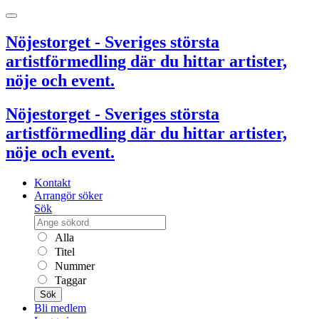
Nöjestorget - Sveriges största
artistförmedling där du hittar artister,
nöje och event.
Nöjestorget - Sveriges största
artistförmedling där du hittar artister,
nöje och event.
Kontakt
Arrangör söker
Sök
Alla
Titel
Nummer
Taggar
Sök
Bli medlem