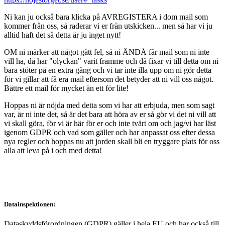
Ni kan ju också bara klicka på AVREGISTERA i dom mail som
kommer från oss, så raderar vi er från utskicken... men så har vi ju
alltid haft det så detta är ju inget nytt!
OM ni märker att något gått fel, så ni ÄNDÅ får mail som ni inte
vill ha, då har "olyckan" varit framme och då fixar vi till detta om ni
bara stöter på en extra gång och vi tar inte illa upp om ni gör detta
för vi gillar att få era mail eftersom det betyder att ni vill oss något.
Bättre ett mail för mycket än ett för lite!
Hoppas ni är nöjda med detta som vi har att erbjuda, men som sagt
var, är ni inte det, så är det bara att höra av er så gör vi det ni vill att
vi skall göra, för vi är här för er och inte tvärt om och jag/vi har läst
igenom GDPR och vad som gäller och har anpassat oss efter dessa
nya regler och hoppas nu att jorden skall bli en tryggare plats för oss
alla att leva på i och med detta!
Datainspektionen:
Dataskyddsförordningen (GDPR) gäller i hela EU och har också till