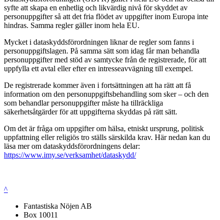
syfte att skapa en enhetlig och likvärdig nivå för skyddet av
personuppgifter så att det fria flödet av uppgifter inom Europa inte
hindras. Samma regler gäller inom hela EU.
Mycket i dataskyddsförordningen liknar de regler som fanns i
personuppgiftslagen. På samma sätt som idag får man behandla
personuppgifter med stöd av samtycke från de registrerade, för att
uppfylla ett avtal eller efter en intresseavvägning till exempel.
De registrerade kommer även i fortsättningen att ha rätt att få
information om den personuppgiftsbehandling som sker – och den
som behandlar personuppgifter måste ha tillräckliga
säkerhetsåtgärder för att uppgifterna skyddas på rätt sätt.
Om det är fråga om uppgifter om hälsa, etniskt ursprung, politisk
uppfattning eller religiös tro ställs särskilda krav. Här nedan kan du
läsa mer om dataskyddsförordningens delar:
https://www.imy.se/verksamhet/dataskydd/
^
Fantastiska Nöjen AB
Box 10011