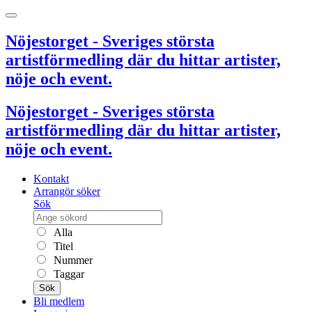
Nöjestorget - Sveriges största
artistförmedling där du hittar artister,
nöje och event.
Nöjestorget - Sveriges största
artistförmedling där du hittar artister,
nöje och event.
Kontakt
Arrangör söker
Sök
Alla
Titel
Nummer
Taggar
Sök
Bli medlem