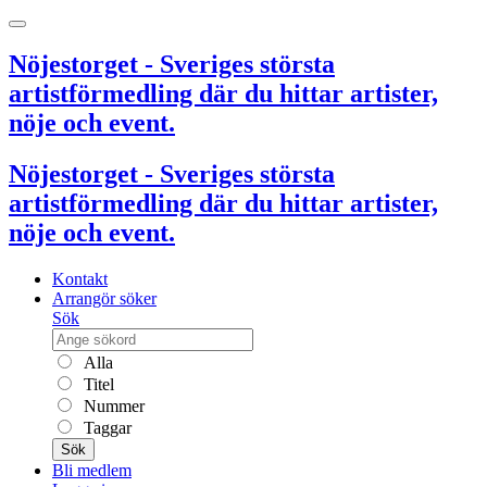
Nöjestorget - Sveriges största
artistförmedling där du hittar artister,
nöje och event.
Nöjestorget - Sveriges största
artistförmedling där du hittar artister,
nöje och event.
Kontakt
Arrangör söker
Sök
Alla
Titel
Nummer
Taggar
Sök
Bli medlem