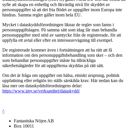
syfte att skapa en enhetlig och likvärdig nivå för skyddet av
personuppgifter så att det fria flödet av uppgifter inom Europa inte
hindras. Samma regler gäller inom hela EU.
Mycket i dataskyddsförordningen liknar de regler som fanns i
personuppgiftslagen. På samma sätt som idag får man behandla
personuppgifter med stöd av samtycke från de registrerade, för att
uppfylla ett avtal eller efter en intresseavvägning till exempel.
De registrerade kommer även i fortsättningen att ha rätt att få
information om den personuppgiftsbehandling som sker – och den
som behandlar personuppgifter måste ha tillräckliga
säkerhetsåtgärder för att uppgifterna skyddas på rätt sätt.
Om det är fråga om uppgifter om hälsa, etniskt ursprung, politisk
uppfattning eller religiös tro ställs särskilda krav. Här nedan kan du
läsa mer om dataskyddsförordningens delar:
https://www.imy.se/verksamhet/dataskydd/
^
Fantastiska Nöjen AB
Box 10011