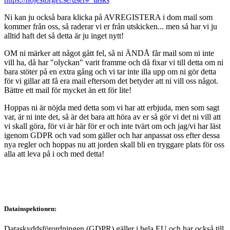
Ni kan ju också bara klicka på AVREGISTERA i dom mail som
kommer från oss, så raderar vi er från utskicken... men så har vi ju
alltid haft det så detta är ju inget nytt!
OM ni märker att något gått fel, så ni ÄNDÅ får mail som ni inte
vill ha, då har "olyckan" varit framme och då fixar vi till detta om ni
bara stöter på en extra gång och vi tar inte illa upp om ni gör detta
för vi gillar att få era mail eftersom det betyder att ni vill oss något.
Bättre ett mail för mycket än ett för lite!
Hoppas ni är nöjda med detta som vi har att erbjuda, men som sagt
var, är ni inte det, så är det bara att höra av er så gör vi det ni vill att
vi skall göra, för vi är här för er och inte tvärt om och jag/vi har läst
igenom GDPR och vad som gäller och har anpassat oss efter dessa
nya regler och hoppas nu att jorden skall bli en tryggare plats för oss
alla att leva på i och med detta!
Datainspektionen:
Dataskyddsförordningen (GDPR) gäller i hela EU och har också till