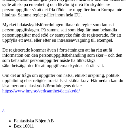
syfte att skapa en enhetlig och likvärdig nivå för skyddet av
personuppgifter så att det fria flödet av uppgifter inom Europa inte
hindras. Samma regler gäller inom hela EU.
Mycket i dataskyddsförordningen liknar de regler som fanns i
personuppgiftslagen. På samma sätt som idag får man behandla
personuppgifter med stöd av samtycke från de registrerade, för att
uppfylla ett avtal eller efter en intresseavvägning till exempel.
De registrerade kommer även i fortsättningen att ha rätt att få
information om den personuppgiftsbehandling som sker – och den
som behandlar personuppgifter måste ha tillräckliga
säkerhetsåtgärder för att uppgifterna skyddas på rätt sätt.
Om det är fråga om uppgifter om hälsa, etniskt ursprung, politisk
uppfattning eller religiös tro ställs särskilda krav. Här nedan kan du
läsa mer om dataskyddsförordningens delar:
https://www.imy.se/verksamhet/dataskydd/
^
Fantastiska Nöjen AB
Box 10011