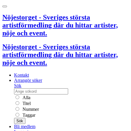
Nöjestorget - Sveriges största
artistförmedling där du hittar artister,
nöje och event.
Nöjestorget - Sveriges största
artistförmedling där du hittar artister,
nöje och event.
Kontakt
Arrangör söker
Sök
Alla
Titel
Nummer
Taggar
Sök
Bli medlem