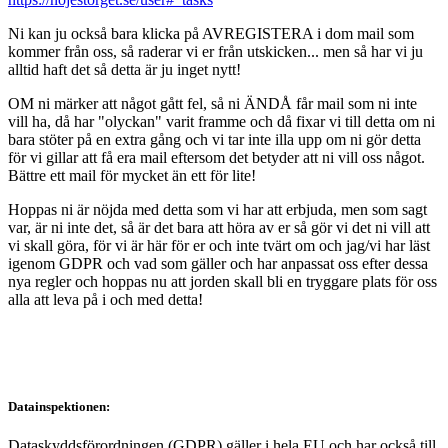
Ni kan ju också bara klicka på AVREGISTERA i dom mail som
kommer från oss, så raderar vi er från utskicken... men så har vi ju
alltid haft det så detta är ju inget nytt!
OM ni märker att något gått fel, så ni ÄNDÅ får mail som ni inte
vill ha, då har "olyckan" varit framme och då fixar vi till detta om ni
bara stöter på en extra gång och vi tar inte illa upp om ni gör detta
för vi gillar att få era mail eftersom det betyder att ni vill oss något.
Bättre ett mail för mycket än ett för lite!
Hoppas ni är nöjda med detta som vi har att erbjuda, men som sagt
var, är ni inte det, så är det bara att höra av er så gör vi det ni vill att
vi skall göra, för vi är här för er och inte tvärt om och jag/vi har läst
igenom GDPR och vad som gäller och har anpassat oss efter dessa
nya regler och hoppas nu att jorden skall bli en tryggare plats för oss
alla att leva på i och med detta!
Datainspektionen:
Dataskyddsförordningen (GDPR) gäller i hela EU och har också till