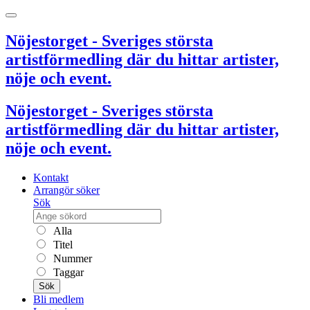
Nöjestorget - Sveriges största
artistförmedling där du hittar artister,
nöje och event.
Nöjestorget - Sveriges största
artistförmedling där du hittar artister,
nöje och event.
Kontakt
Arrangör söker
Sök
Alla
Titel
Nummer
Taggar
Sök
Bli medlem