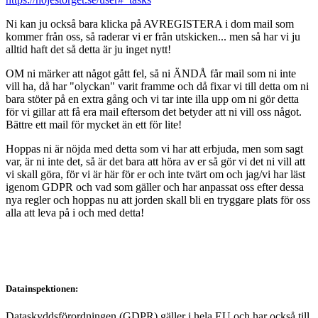
Ni kan ju också bara klicka på AVREGISTERA i dom mail som
kommer från oss, så raderar vi er från utskicken... men så har vi ju
alltid haft det så detta är ju inget nytt!
OM ni märker att något gått fel, så ni ÄNDÅ får mail som ni inte
vill ha, då har "olyckan" varit framme och då fixar vi till detta om ni
bara stöter på en extra gång och vi tar inte illa upp om ni gör detta
för vi gillar att få era mail eftersom det betyder att ni vill oss något.
Bättre ett mail för mycket än ett för lite!
Hoppas ni är nöjda med detta som vi har att erbjuda, men som sagt
var, är ni inte det, så är det bara att höra av er så gör vi det ni vill att
vi skall göra, för vi är här för er och inte tvärt om och jag/vi har läst
igenom GDPR och vad som gäller och har anpassat oss efter dessa
nya regler och hoppas nu att jorden skall bli en tryggare plats för oss
alla att leva på i och med detta!
Datainspektionen:
Dataskyddsförordningen (GDPR) gäller i hela EU och har också till