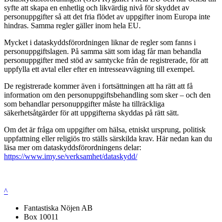
syfte att skapa en enhetlig och likvärdig nivå för skyddet av
personuppgifter så att det fria flödet av uppgifter inom Europa inte
hindras. Samma regler gäller inom hela EU.
Mycket i dataskyddsförordningen liknar de regler som fanns i
personuppgiftslagen. På samma sätt som idag får man behandla
personuppgifter med stöd av samtycke från de registrerade, för att
uppfylla ett avtal eller efter en intresseavvägning till exempel.
De registrerade kommer även i fortsättningen att ha rätt att få
information om den personuppgiftsbehandling som sker – och den
som behandlar personuppgifter måste ha tillräckliga
säkerhetsåtgärder för att uppgifterna skyddas på rätt sätt.
Om det är fråga om uppgifter om hälsa, etniskt ursprung, politisk
uppfattning eller religiös tro ställs särskilda krav. Här nedan kan du
läsa mer om dataskyddsförordningens delar:
https://www.imy.se/verksamhet/dataskydd/
^
Fantastiska Nöjen AB
Box 10011