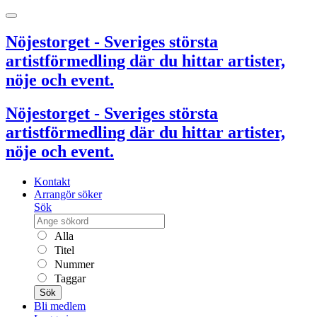
Nöjestorget - Sveriges största
artistförmedling där du hittar artister,
nöje och event.
Nöjestorget - Sveriges största
artistförmedling där du hittar artister,
nöje och event.
Kontakt
Arrangör söker
Sök
Alla
Titel
Nummer
Taggar
Sök
Bli medlem