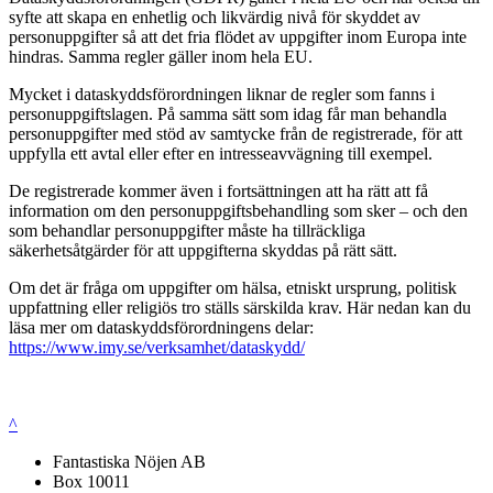
syfte att skapa en enhetlig och likvärdig nivå för skyddet av
personuppgifter så att det fria flödet av uppgifter inom Europa inte
hindras. Samma regler gäller inom hela EU.
Mycket i dataskyddsförordningen liknar de regler som fanns i
personuppgiftslagen. På samma sätt som idag får man behandla
personuppgifter med stöd av samtycke från de registrerade, för att
uppfylla ett avtal eller efter en intresseavvägning till exempel.
De registrerade kommer även i fortsättningen att ha rätt att få
information om den personuppgiftsbehandling som sker – och den
som behandlar personuppgifter måste ha tillräckliga
säkerhetsåtgärder för att uppgifterna skyddas på rätt sätt.
Om det är fråga om uppgifter om hälsa, etniskt ursprung, politisk
uppfattning eller religiös tro ställs särskilda krav. Här nedan kan du
läsa mer om dataskyddsförordningens delar:
https://www.imy.se/verksamhet/dataskydd/
^
Fantastiska Nöjen AB
Box 10011