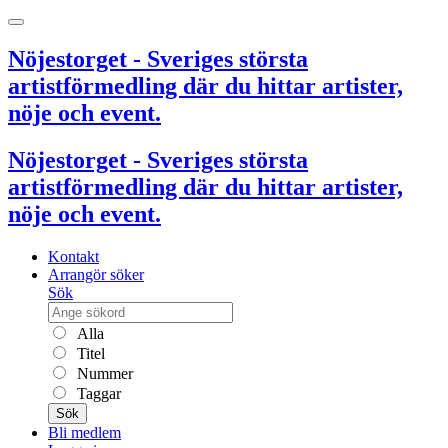
Nöjestorget - Sveriges största
artistförmedling där du hittar artister,
nöje och event.
Nöjestorget - Sveriges största
artistförmedling där du hittar artister,
nöje och event.
Kontakt
Arrangör söker
Sök
Alla
Titel
Nummer
Taggar
Sök
Bli medlem