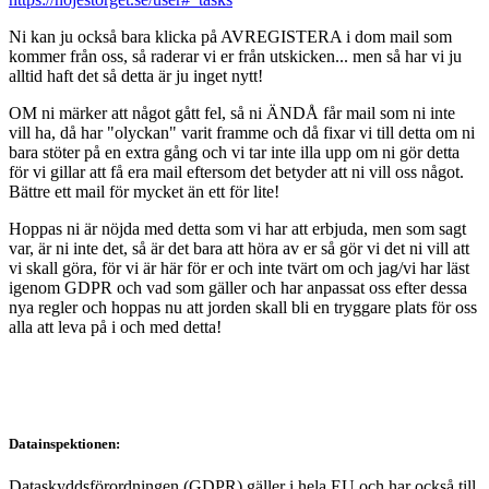
Ni kan ju också bara klicka på AVREGISTERA i dom mail som
kommer från oss, så raderar vi er från utskicken... men så har vi ju
alltid haft det så detta är ju inget nytt!
OM ni märker att något gått fel, så ni ÄNDÅ får mail som ni inte
vill ha, då har "olyckan" varit framme och då fixar vi till detta om ni
bara stöter på en extra gång och vi tar inte illa upp om ni gör detta
för vi gillar att få era mail eftersom det betyder att ni vill oss något.
Bättre ett mail för mycket än ett för lite!
Hoppas ni är nöjda med detta som vi har att erbjuda, men som sagt
var, är ni inte det, så är det bara att höra av er så gör vi det ni vill att
vi skall göra, för vi är här för er och inte tvärt om och jag/vi har läst
igenom GDPR och vad som gäller och har anpassat oss efter dessa
nya regler och hoppas nu att jorden skall bli en tryggare plats för oss
alla att leva på i och med detta!
Datainspektionen:
Dataskyddsförordningen (GDPR) gäller i hela EU och har också till