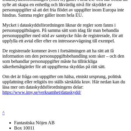
syfte att skapa en enhetlig och likvärdig nivå för skyddet av
personuppgifter så att det fria flödet av uppgifter inom Europa inte
hindras. Samma regler gäller inom hela EU.
Mycket i dataskyddsförordningen liknar de regler som fanns i
personuppgiftslagen. På samma sätt som idag får man behandla
personuppgifter med stöd av samtycke från de registrerade, för att
uppfylla ett avtal eller efter en intresseavvägning till exempel.
De registrerade kommer även i fortsättningen att ha rätt att få
information om den personuppgiftsbehandling som sker – och den
som behandlar personuppgifter måste ha tillräckliga
säkerhetsåtgärder för att uppgifterna skyddas på rätt sätt.
Om det är fråga om uppgifter om hälsa, etniskt ursprung, politisk
uppfattning eller religiös tro ställs särskilda krav. Här nedan kan du
läsa mer om dataskyddsförordningens delar:
https://www.imy.se/verksamhet/dataskydd/
^
Fantastiska Nöjen AB
Box 10011