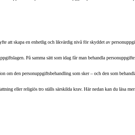
e att skapa en enhetlig och likvärdig nivå för skyddet av personuppgifte
pgiftslagen. På samma sätt som idag får man behandla personuppgifter m
mation om den personuppgiftsbehandling som sker – och den som behandlar 
attning eller religiös tro ställs särskilda krav. Här nedan kan du läsa 