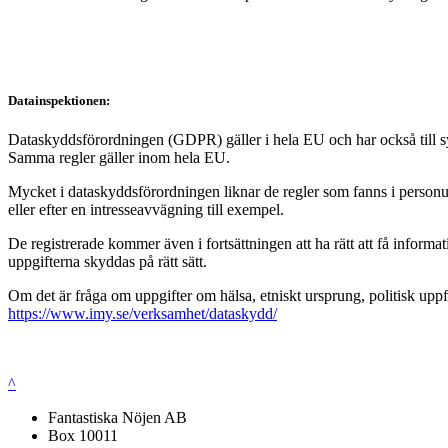
Datainspektionen:
Dataskyddsförordningen (GDPR) gäller i hela EU och har också till syft
Samma regler gäller inom hela EU.
Mycket i dataskyddsförordningen liknar de regler som fanns i personup
eller efter en intresseavvägning till exempel.
De registrerade kommer även i fortsättningen att ha rätt att få infor
uppgifterna skyddas på rätt sätt.
Om det är fråga om uppgifter om hälsa, etniskt ursprung, politisk uppf
https://www.imy.se/verksamhet/dataskydd/
^
Fantastiska Nöjen AB
Box 10011