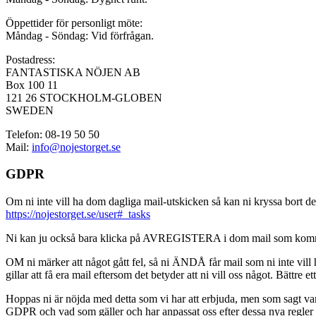
Öppettider för personligt möte:
Måndag - Söndag: Vid förfrågan.
Postadress:
FANTASTISKA NÖJEN AB
Box 100 11
121 26 STOCKHOLM-GLOBEN
SWEDEN
Telefon: 08-19 50 50
Mail:
info@nojestorget.se
GDPR
Om ni inte vill ha dom dagliga mail-utskicken så kan ni kryssa bort des
https://nojestorget.se/user#_tasks
Ni kan ju också bara klicka på AVREGISTERA i dom mail som kommer från 
OM ni märker att något gått fel, så ni ÄNDÅ får mail som ni inte vill ha
gillar att få era mail eftersom det betyder att ni vill oss något. Bättre et
Hoppas ni är nöjda med detta som vi har att erbjuda, men som sagt var, är 
GDPR och vad som gäller och har anpassat oss efter dessa nya regler och