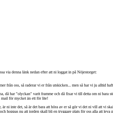
sa via denna länk nedan efter att ni loggat in på Nöjestorget:
oss, så raderar vi er från utskicken... men så har vi ju alltid haft de
, då har "olyckan" varit framme och då fixar vi till detta om ni bara stöt
t mail för mycket än ett för lite!
ni inte det, så är det bara att höra av er så gör vi det ni vill att vi ska
 hoppas nu att jorden skall bli en tryggare plats för oss alla att leva 