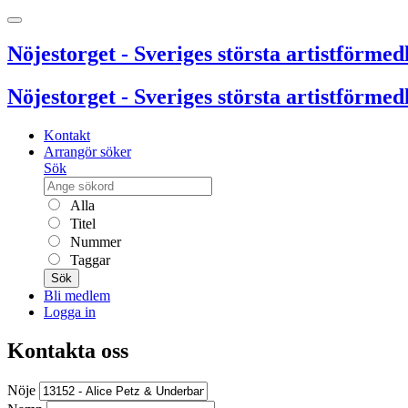
Nöjestorget - Sveriges största artistförmedl
Nöjestorget - Sveriges största artistförmedl
Kontakt
Arrangör söker
Sök
Alla
Titel
Nummer
Taggar
Sök
Bli medlem
Logga in
Kontakta oss
Nöje