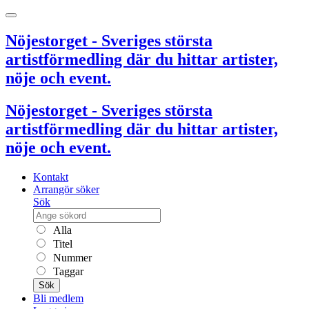
Nöjestorget - Sveriges största
artistförmedling där du hittar artister,
nöje och event.
Nöjestorget - Sveriges största
artistförmedling där du hittar artister,
nöje och event.
Kontakt
Arrangör söker
Sök
Alla
Titel
Nummer
Taggar
Sök
Bli medlem