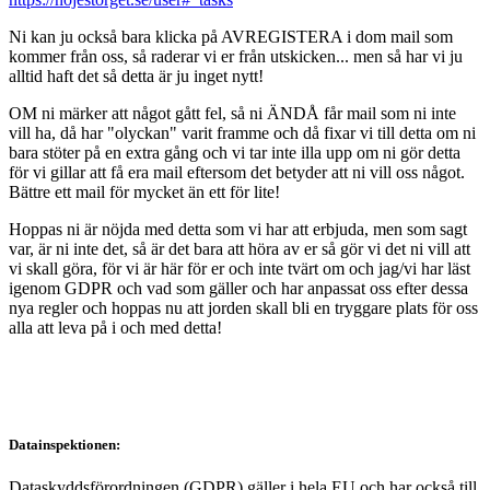
Ni kan ju också bara klicka på AVREGISTERA i dom mail som
kommer från oss, så raderar vi er från utskicken... men så har vi ju
alltid haft det så detta är ju inget nytt!
OM ni märker att något gått fel, så ni ÄNDÅ får mail som ni inte
vill ha, då har "olyckan" varit framme och då fixar vi till detta om ni
bara stöter på en extra gång och vi tar inte illa upp om ni gör detta
för vi gillar att få era mail eftersom det betyder att ni vill oss något.
Bättre ett mail för mycket än ett för lite!
Hoppas ni är nöjda med detta som vi har att erbjuda, men som sagt
var, är ni inte det, så är det bara att höra av er så gör vi det ni vill att
vi skall göra, för vi är här för er och inte tvärt om och jag/vi har läst
igenom GDPR och vad som gäller och har anpassat oss efter dessa
nya regler och hoppas nu att jorden skall bli en tryggare plats för oss
alla att leva på i och med detta!
Datainspektionen:
Dataskyddsförordningen (GDPR) gäller i hela EU och har också till