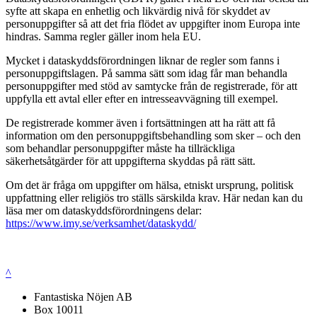
syfte att skapa en enhetlig och likvärdig nivå för skyddet av
personuppgifter så att det fria flödet av uppgifter inom Europa inte
hindras. Samma regler gäller inom hela EU.
Mycket i dataskyddsförordningen liknar de regler som fanns i
personuppgiftslagen. På samma sätt som idag får man behandla
personuppgifter med stöd av samtycke från de registrerade, för att
uppfylla ett avtal eller efter en intresseavvägning till exempel.
De registrerade kommer även i fortsättningen att ha rätt att få
information om den personuppgiftsbehandling som sker – och den
som behandlar personuppgifter måste ha tillräckliga
säkerhetsåtgärder för att uppgifterna skyddas på rätt sätt.
Om det är fråga om uppgifter om hälsa, etniskt ursprung, politisk
uppfattning eller religiös tro ställs särskilda krav. Här nedan kan du
läsa mer om dataskyddsförordningens delar:
https://www.imy.se/verksamhet/dataskydd/
^
Fantastiska Nöjen AB
Box 10011