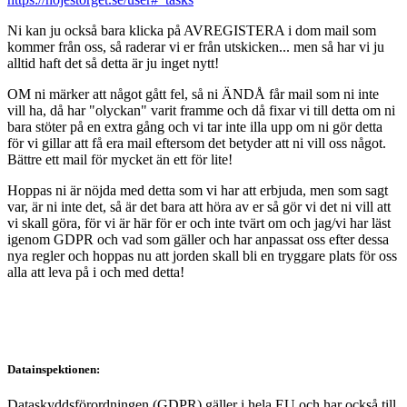
Ni kan ju också bara klicka på AVREGISTERA i dom mail som
kommer från oss, så raderar vi er från utskicken... men så har vi ju
alltid haft det så detta är ju inget nytt!
OM ni märker att något gått fel, så ni ÄNDÅ får mail som ni inte
vill ha, då har "olyckan" varit framme och då fixar vi till detta om ni
bara stöter på en extra gång och vi tar inte illa upp om ni gör detta
för vi gillar att få era mail eftersom det betyder att ni vill oss något.
Bättre ett mail för mycket än ett för lite!
Hoppas ni är nöjda med detta som vi har att erbjuda, men som sagt
var, är ni inte det, så är det bara att höra av er så gör vi det ni vill att
vi skall göra, för vi är här för er och inte tvärt om och jag/vi har läst
igenom GDPR och vad som gäller och har anpassat oss efter dessa
nya regler och hoppas nu att jorden skall bli en tryggare plats för oss
alla att leva på i och med detta!
Datainspektionen:
Dataskyddsförordningen (GDPR) gäller i hela EU och har också till