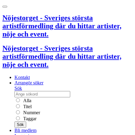
Nöjestorget - Sveriges största
artistförmedling där du hittar artister,
nöje och event.
Nöjestorget - Sveriges största
artistförmedling där du hittar artister,
nöje och event.
Kontakt
Arrangör söker
Sök
Alla
Titel
Nummer
Taggar
Sök
Bli medlem