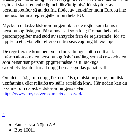
syfte att skapa en enhetlig och likvärdig nivå för skyddet av
personuppgifter så att det fria flödet av uppgifter inom Europa inte
hindras. Samma regler gäller inom hela EU.
Mycket i dataskyddsförordningen liknar de regler som fanns i
personuppgiftslagen. På samma sätt som idag får man behandla
personuppgifter med stöd av samtycke från de registrerade, för att
uppfylla ett avtal eller efter en intresseavvägning till exempel.
De registrerade kommer även i fortsättningen att ha rätt att få
information om den personuppgiftsbehandling som sker – och den
som behandlar personuppgifter måste ha tillräckliga
säkerhetsåtgärder för att uppgifterna skyddas på rätt sätt.
Om det är fråga om uppgifter om hälsa, etniskt ursprung, politisk
uppfattning eller religiös tro ställs särskilda krav. Här nedan kan du
läsa mer om dataskyddsförordningens delar:
https://www.imy.se/verksamhet/dataskydd/
^
Fantastiska Nöjen AB
Box 10011