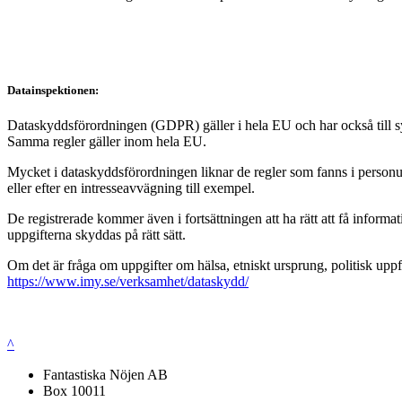
Datainspektionen:
Dataskyddsförordningen (GDPR) gäller i hela EU och har också till syft
Samma regler gäller inom hela EU.
Mycket i dataskyddsförordningen liknar de regler som fanns i personup
eller efter en intresseavvägning till exempel.
De registrerade kommer även i fortsättningen att ha rätt att få infor
uppgifterna skyddas på rätt sätt.
Om det är fråga om uppgifter om hälsa, etniskt ursprung, politisk uppf
https://www.imy.se/verksamhet/dataskydd/
^
Fantastiska Nöjen AB
Box 10011