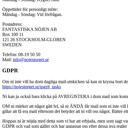
Öppettider för personligt möte:
Måndag - Söndag: Vid förfrågan.
Postadress:
FANTASTISKA NÖJEN AB
Box 100 11
121 26 STOCKHOLM-GLOBEN
SWEDEN
Telefon: 08-19 50 50
Mail:
info@nojestorget.se
GDPR
Om ni inte vill ha dom dagliga mail-utskicken så kan ni kryssa bort des
https://nojestorget.se/user#_tasks
Ni kan ju också bara klicka på AVREGISTERA i dom mail som kommer från 
OM ni märker att något gått fel, så ni ÄNDÅ får mail som ni inte vill ha
gillar att få era mail eftersom det betyder att ni vill oss något. Bättre et
Hoppas ni är nöjda med detta som vi har att erbjuda, men som sagt var, är 
GDPR och vad som gäller och har anpassat oss efter dessa nya regler och