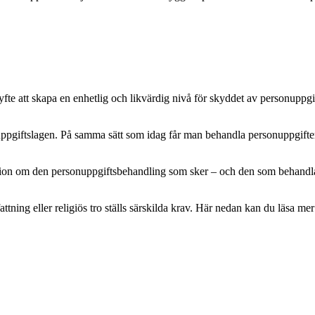
e att skapa en enhetlig och likvärdig nivå för skyddet av personuppgifte
pgiftslagen. På samma sätt som idag får man behandla personuppgifter m
mation om den personuppgiftsbehandling som sker – och den som behandlar 
attning eller religiös tro ställs särskilda krav. Här nedan kan du läsa 