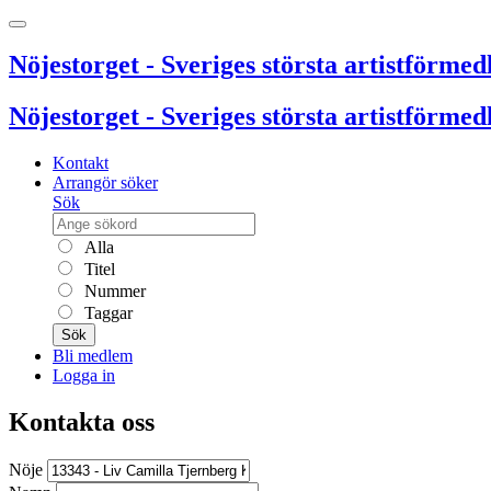
Nöjestorget - Sveriges största artistförmedl
Nöjestorget - Sveriges största artistförmedl
Kontakt
Arrangör söker
Sök
Alla
Titel
Nummer
Taggar
Sök
Bli medlem
Logga in
Kontakta oss
Nöje