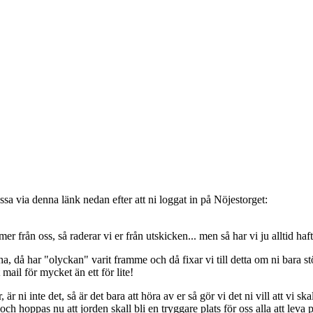
sa via denna länk nedan efter att ni loggat in på Nöjestorget:
oss, så raderar vi er från utskicken... men så har vi ju alltid haft de
, då har "olyckan" varit framme och då fixar vi till detta om ni bara stöt
t mail för mycket än ett för lite!
ni inte det, så är det bara att höra av er så gör vi det ni vill att vi ska
 hoppas nu att jorden skall bli en tryggare plats för oss alla att leva 