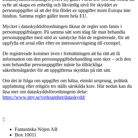
syfte att skapa en enhetlig och likvärdig nivå för skyddet av
personuppgifter så att det fria flödet av uppgifter inom Europa inte
hindras. Samma regler gäller inom hela EU.
Mycket i dataskyddsförordningen liknar de regler som fanns i
personuppgiftslagen. På samma sätt som idag får man behandla
personuppgifter med stöd av samtycke från de registrerade, för att
uppfylla ett avtal eller efter en intresseavvägning till exempel.
De registrerade kommer även i fortsättningen att ha rätt att få
information om den personuppgiftsbehandling som sker – och den
som behandlar personuppgifter måste ha tillräckliga
säkerhetsåtgärder för att uppgifterna skyddas på rätt sätt.
Om det är fråga om uppgifter om hälsa, etniskt ursprung, politisk
uppfattning eller religiös tro ställs särskilda krav. Här nedan kan du
läsa mer om dataskyddsförordningens delar:
https://www.imy.se/verksamhet/dataskydd/
^
Fantastiska Nöjen AB
Box 10011