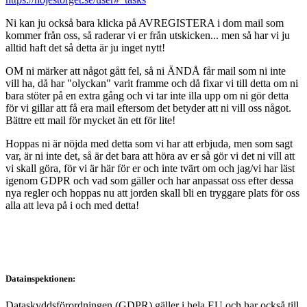
Ni kan ju också bara klicka på AVREGISTERA i dom mail som
kommer från oss, så raderar vi er från utskicken... men så har vi ju
alltid haft det så detta är ju inget nytt!
OM ni märker att något gått fel, så ni ÄNDÅ får mail som ni inte
vill ha, då har "olyckan" varit framme och då fixar vi till detta om ni
bara stöter på en extra gång och vi tar inte illa upp om ni gör detta
för vi gillar att få era mail eftersom det betyder att ni vill oss något.
Bättre ett mail för mycket än ett för lite!
Hoppas ni är nöjda med detta som vi har att erbjuda, men som sagt
var, är ni inte det, så är det bara att höra av er så gör vi det ni vill att
vi skall göra, för vi är här för er och inte tvärt om och jag/vi har läst
igenom GDPR och vad som gäller och har anpassat oss efter dessa
nya regler och hoppas nu att jorden skall bli en tryggare plats för oss
alla att leva på i och med detta!
Datainspektionen:
Dataskyddsförordningen (GDPR) gäller i hela EU och har också till