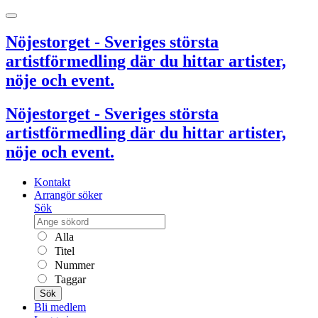
Nöjestorget - Sveriges största
artistförmedling där du hittar artister,
nöje och event.
Nöjestorget - Sveriges största
artistförmedling där du hittar artister,
nöje och event.
Kontakt
Arrangör söker
Sök
Alla
Titel
Nummer
Taggar
Sök
Bli medlem