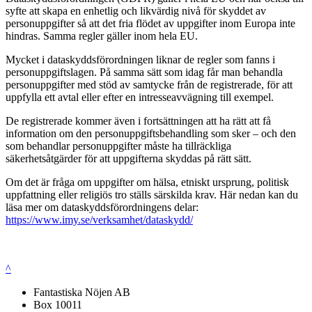
syfte att skapa en enhetlig och likvärdig nivå för skyddet av
personuppgifter så att det fria flödet av uppgifter inom Europa inte
hindras. Samma regler gäller inom hela EU.
Mycket i dataskyddsförordningen liknar de regler som fanns i
personuppgiftslagen. På samma sätt som idag får man behandla
personuppgifter med stöd av samtycke från de registrerade, för att
uppfylla ett avtal eller efter en intresseavvägning till exempel.
De registrerade kommer även i fortsättningen att ha rätt att få
information om den personuppgiftsbehandling som sker – och den
som behandlar personuppgifter måste ha tillräckliga
säkerhetsåtgärder för att uppgifterna skyddas på rätt sätt.
Om det är fråga om uppgifter om hälsa, etniskt ursprung, politisk
uppfattning eller religiös tro ställs särskilda krav. Här nedan kan du
läsa mer om dataskyddsförordningens delar:
https://www.imy.se/verksamhet/dataskydd/
^
Fantastiska Nöjen AB
Box 10011