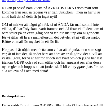
Ni kan ju också bara klicka på AVREGISTERA i dom mail som
kommer från oss, så raderar vi er från utskicken... men så har vi ju
alltid haft det så detta är ju inget nytt!
OM ni märker att något gått fel, så ni ÄNDÅ får mail som ni inte
vill ha, då har "olyckan" varit framme och då fixar vi till detta om ni
bara stöter på en extra gång och vi tar inte illa upp om ni gör detta
för vi gillar att få era mail eftersom det betyder att ni vill oss något.
Bättre ett mail för mycket än ett för lite!
Hoppas ni är nöjda med detta som vi har att erbjuda, men som sagt
var, är ni inte det, så är det bara att höra av er så gör vi det ni vill att
vi skall göra, för vi är här för er och inte tvärt om och jag/vi har läst
igenom GDPR och vad som gäller och har anpassat oss efter dessa
nya regler och hoppas nu att jorden skall bli en tryggare plats för oss
alla att leva på i och med detta!
Datainspektionen:
Dataskyddsförordningen (GDPR) gäller i hela EU och har också till