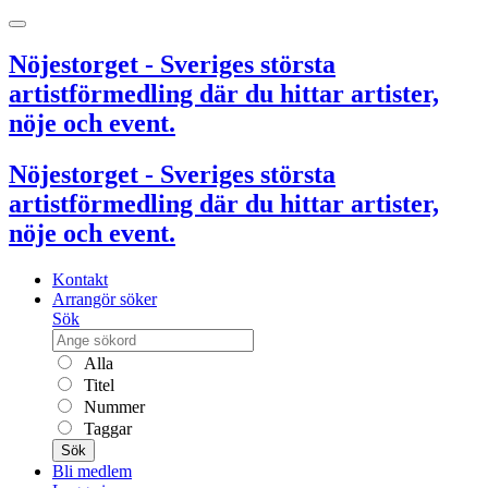
Nöjestorget - Sveriges största
artistförmedling där du hittar artister,
nöje och event.
Nöjestorget - Sveriges största
artistförmedling där du hittar artister,
nöje och event.
Kontakt
Arrangör söker
Sök
Alla
Titel
Nummer
Taggar
Sök
Bli medlem