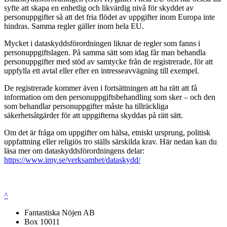
syfte att skapa en enhetlig och likvärdig nivå för skyddet av
personuppgifter så att det fria flödet av uppgifter inom Europa inte
hindras. Samma regler gäller inom hela EU.
Mycket i dataskyddsförordningen liknar de regler som fanns i
personuppgiftslagen. På samma sätt som idag får man behandla
personuppgifter med stöd av samtycke från de registrerade, för att
uppfylla ett avtal eller efter en intresseavvägning till exempel.
De registrerade kommer även i fortsättningen att ha rätt att få
information om den personuppgiftsbehandling som sker – och den
som behandlar personuppgifter måste ha tillräckliga
säkerhetsåtgärder för att uppgifterna skyddas på rätt sätt.
Om det är fråga om uppgifter om hälsa, etniskt ursprung, politisk
uppfattning eller religiös tro ställs särskilda krav. Här nedan kan du
läsa mer om dataskyddsförordningens delar:
https://www.imy.se/verksamhet/dataskydd/
^
Fantastiska Nöjen AB
Box 10011