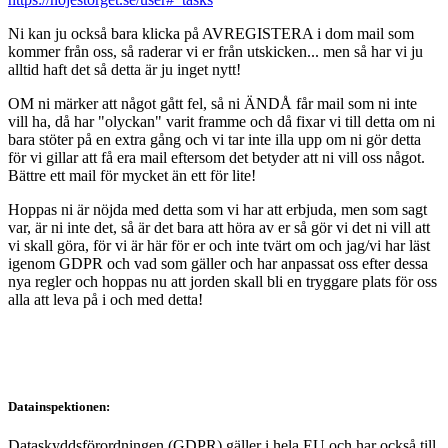
Ni kan ju också bara klicka på AVREGISTERA i dom mail som
kommer från oss, så raderar vi er från utskicken... men så har vi ju
alltid haft det så detta är ju inget nytt!
OM ni märker att något gått fel, så ni ÄNDÅ får mail som ni inte
vill ha, då har "olyckan" varit framme och då fixar vi till detta om ni
bara stöter på en extra gång och vi tar inte illa upp om ni gör detta
för vi gillar att få era mail eftersom det betyder att ni vill oss något.
Bättre ett mail för mycket än ett för lite!
Hoppas ni är nöjda med detta som vi har att erbjuda, men som sagt
var, är ni inte det, så är det bara att höra av er så gör vi det ni vill att
vi skall göra, för vi är här för er och inte tvärt om och jag/vi har läst
igenom GDPR och vad som gäller och har anpassat oss efter dessa
nya regler och hoppas nu att jorden skall bli en tryggare plats för oss
alla att leva på i och med detta!
Datainspektionen:
Dataskyddsförordningen (GDPR) gäller i hela EU och har också till