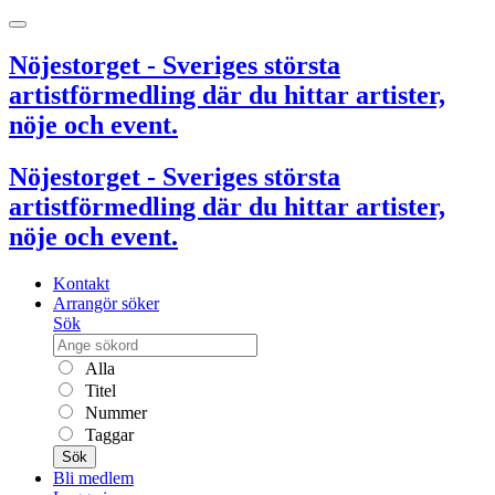
Nöjestorget - Sveriges största
artistförmedling där du hittar artister,
nöje och event.
Nöjestorget - Sveriges största
artistförmedling där du hittar artister,
nöje och event.
Kontakt
Arrangör söker
Sök
Alla
Titel
Nummer
Taggar
Sök
Bli medlem