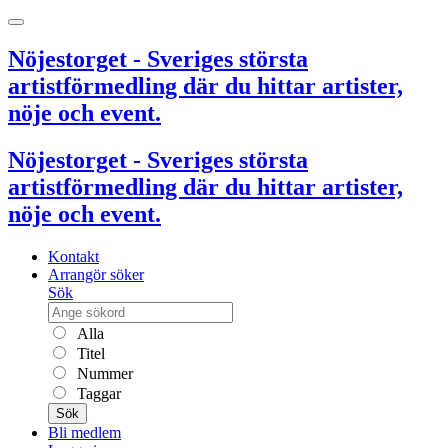
Nöjestorget - Sveriges största
artistförmedling där du hittar artister,
nöje och event.
Nöjestorget - Sveriges största
artistförmedling där du hittar artister,
nöje och event.
Kontakt
Arrangör söker
Sök
Alla
Titel
Nummer
Taggar
Sök
Bli medlem