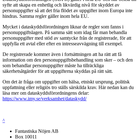
syfte att skapa en enhetlig och likvärdig nivå för skyddet av
personuppgifter så att det fria flödet av uppgifter inom Europa inte
hindras. Samma regler gäller inom hela EU.
Mycket i dataskyddsförordningen liknar de regler som fanns i
personuppgiftslagen. På samma sätt som idag får man behandla
personuppgifter med stöd av samtycke från de registrerade, för att
uppfylla ett avtal eller efter en intresseavvägning till exempel.
De registrerade kommer även i fortsättningen att ha rätt att få
information om den personuppgiftsbehandling som sker – och den
som behandlar personuppgifter måste ha tillräckliga
säkerhetsåtgärder för att uppgifterna skyddas på rätt sätt.
Om det är fråga om uppgifter om hälsa, etniskt ursprung, politisk
uppfattning eller religiös tro ställs särskilda krav. Här nedan kan du
läsa mer om dataskyddsförordningens delar:
https://www.imy.se/verksamhet/dataskydd/
^
Fantastiska Nöjen AB
Box 10011