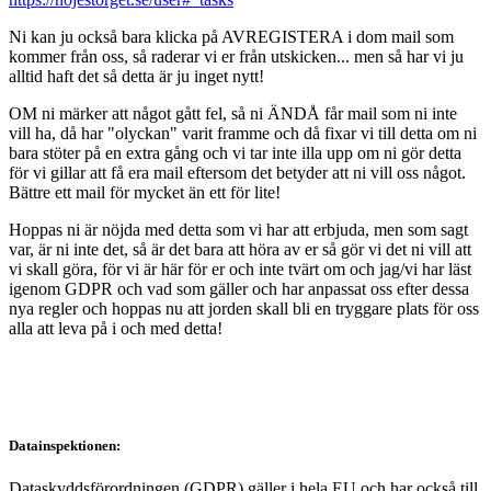
Ni kan ju också bara klicka på AVREGISTERA i dom mail som
kommer från oss, så raderar vi er från utskicken... men så har vi ju
alltid haft det så detta är ju inget nytt!
OM ni märker att något gått fel, så ni ÄNDÅ får mail som ni inte
vill ha, då har "olyckan" varit framme och då fixar vi till detta om ni
bara stöter på en extra gång och vi tar inte illa upp om ni gör detta
för vi gillar att få era mail eftersom det betyder att ni vill oss något.
Bättre ett mail för mycket än ett för lite!
Hoppas ni är nöjda med detta som vi har att erbjuda, men som sagt
var, är ni inte det, så är det bara att höra av er så gör vi det ni vill att
vi skall göra, för vi är här för er och inte tvärt om och jag/vi har läst
igenom GDPR och vad som gäller och har anpassat oss efter dessa
nya regler och hoppas nu att jorden skall bli en tryggare plats för oss
alla att leva på i och med detta!
Datainspektionen:
Dataskyddsförordningen (GDPR) gäller i hela EU och har också till